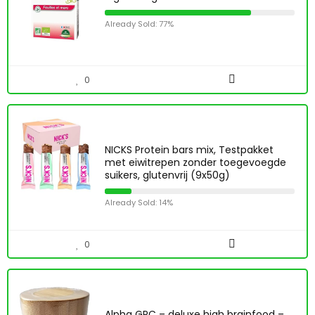
Already Sold: 77%
0
NICKS Protein bars mix, Testpakket
met eiwitrepen zonder toegevoegde
suikers, glutenvrij (9x50g)
Already Sold: 14%
0
Alpha GPC – deluxe high brainfood –