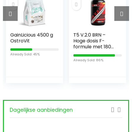
T5 V.2.0 BRN –
Vita World
Hoge dosis F-
Caffeine 200mg
formule met 180
180 Tablets
tabletten –
German
Natuurlijke
Pharmacy
Already Sold: 86%
Already Sold: 72%
ingrediënten:
Production Made
Yerba Mate Blad
in Germany
Extract, African
Mango Extract,
Opuntia Nissus
Extract, Cafeïne,
Raspberry –
Vegan – Duitse
Dagelijkse aanbiedingen
Elite Nutrition