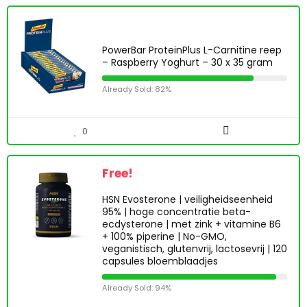
PowerBar ProteinPlus L-Carnitine reep
– Raspberry Yoghurt – 30 x 35 gram
Already Sold: 82%
0
Free!
HSN Evosterone | veiligheidseenheid
95% | hoge concentratie beta-
ecdysterone | met zink + vitamine B6
+ 100% piperine | No-GMO,
veganistisch, glutenvrij, lactosevrij | 120
capsules bloemblaadjes
Already Sold: 94%