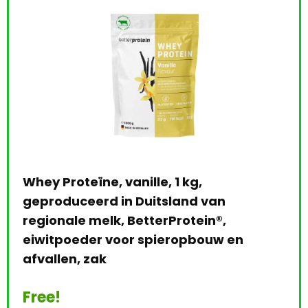
van
n®,
uw en
Barebells Milkshake Protein Drink, 8
330 ml Flaschen (Banana)