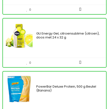
0
GU Energy Gel, citroensublime (citroen),
doos met 24 x 32 g
0
PowerBar Deluxe Protein, 500 g Beutel
(Banana)