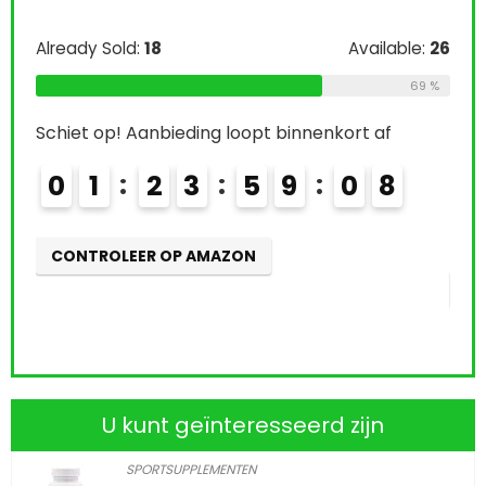
Free!
Available:
26
Already Sold:
21
Availa
69 %
kort af
Schiet op! Aanbieding loopt binnenkort af
0
7
0
2
2
3
5
9
0
7
CONTROLEER OP AMAZON
U kunt geïnteresseerd zijn
SPORTSUPPLEMENTEN