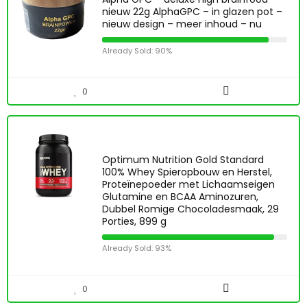
nieuw 22g AlphaGPC – in glazen pot –
nieuw design – meer inhoud – nu
Already Sold: 90%
0
Optimum Nutrition Gold Standard
100% Whey Spieropbouw en Herstel,
Proteïnepoeder met Lichaamseigen
Glutamine en BCAA Aminozuren,
Dubbel Romige Chocoladesmaak, 29
Porties, 899 g
Already Sold: 93%
0