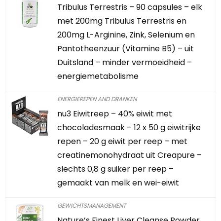
Tribulus Terrestris – 90 capsules – elk
met 200mg Tribulus Terrestris en
200mg L-Arginine, Zink, Selenium en
Pantotheenzuur (Vitamine B5) – uit
Duitsland – minder vermoeidheid –
energiemetabolisme
ENERGIEREPEN AND DRANKEN
nu3 Eiwitreep – 40% eiwit met
chocoladesmaak – 12 x 50 g eiwitrijke
repen – 20 g eiwit per reep – met
creatinemonohydraat uit Creapure –
slechts 0,8 g suiker per reep –
gemaakt van melk en wei-eiwit
GEWICHTSMANAGEMENT
Nature’s Finest Liver Cleanse Powder