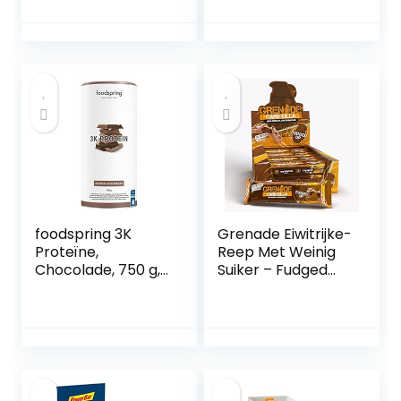
toegevoegde
suikers, glutenvrij |
12x50g
foodspring 3K
Grenade Eiwitrijke-
Proteïne,
Reep Met Weinig
Chocolade, 750 g,
Suiker – Fudged
De perfecte
Up, 12 x 60 g
proteïnemix voor
(Verpakking kan
elke sporter op
variëren)
basis van 3
hoogwaardige
eiwitten