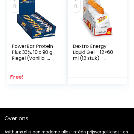
PowerBar Protein
Dextro Energy
Plus 33%, 10 x 90 g
Liquid Gel – 12×60
Riegel (Vanilla-
ml (12 stuk) –
Raspberry)
ORANGE EN
VITAMINEN –
ENERGIE GEL –
Free!
Alternatief voor
energierepen –
Met druivensuiker
– Ideaal voor
onderweg – 100%
VEGANISTISCH
Over ons
Asitburns.nl is een moderne alles-in-één prijsvergelijkings- en