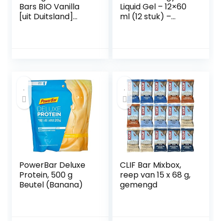
Bars BIO Vanilla
Liquid Gel – 12×60
[uit Duitsland]
ml (12 stuk) –
Biologische
ORANGE EN
Proteine Repen
VITAMINEN –
zonder Soja,
ENERGIE GEL –
Toegevoegde
Alternatief voor
Suiker of Wei met
energierepen –
Gekiemde Zaden –
Met druivensuiker
Plantaardige
– Ideaal voor
Premium Proteine
onderweg – 100%
Repen met
VEGANISTISCH
Biologische Vanille
(10x45g)
PowerBar Deluxe
CLIF Bar Mixbox,
Protein, 500 g
reep van 15 x 68 g,
Beutel (Banana)
gemengd