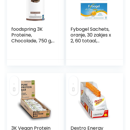
foodspring 3K
Fybogel Sachets,
Proteïne,
oranje, 30 zakjes x
Chocolade, 750 g,
2, 60 totaal,
De perfecte
Ispaghula husk,
proteïnemix voor
vezelsupplement,
elke sporter op
constipatieverlicht
basis van 3
ing voor
hoogwaardige
volwassenen,
eiwitten
laxeermiddelen,
opgeblazen
gevoel, werkt
natuurlijk,
laxeermiddelen,
3K Vegan Protein
Dextro Energy