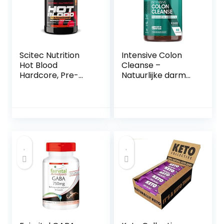
Scitec Nutrition
Intensive Colon
Hot Blood
Cleanse –
Hardcore, Pre-
Natuurlijke darm
workout
detox voor
drankpoeder met
darmreiniging –
aminozuren en
Tegen een
creatine, 375 g,
opgeblazen
Tropische punch
gevoel en
gasvorming – 60
Capsules