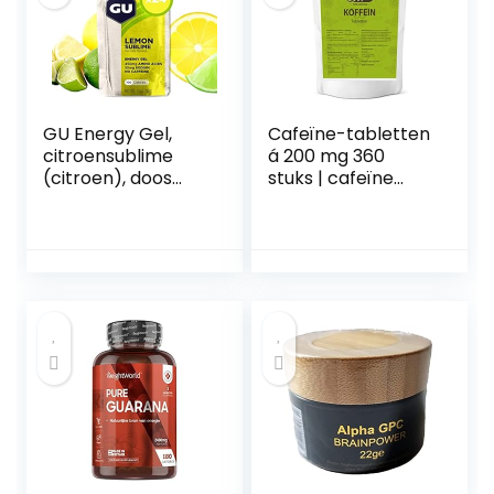
GU Energy Gel,
Cafeïne-tabletten
citroensublime
á 200 mg 360
(citroen), doos
stuks | cafeïne
met 24 x 32 g
anhydrous | 100%
watervrije cafeïne
| cafeïne |
natuurlijke
wasmaker |
energie-niveau en
stofwisseling |
premium kwaliteit