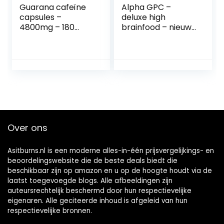
Guarana cafeïne
Alpha GPC –
capsules –
deluxe high
4800mg – 180
brainfood – nieuw
vegan capsules
22g AlphaGPC – in
voor 3 maanden
glazen pot – nieuw
voorraad – Rijke
design – meer
bron aan cafeïne –
inhoud – nu
Geproduceerd in
het Verenigd
Koninkrijk –
WeightWorld
Over ons
Asitburns.nl is een moderne alles-in-één prijsvergelijkings- en
beoordelingswebsite die de beste deals biedt die
beschikbaar zijn op amazon en u op de hoogte houdt via de
laatst toegevoegde blogs. Alle afbeeldingen zijn
auteursrechtelijk beschermd door hun respectievelijke
eigenaren. Alle geciteerde inhoud is afgeleid van hun
respectievelijke bronnen.