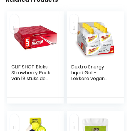
CLIF SHOT Bloks
Dextro Energy
Strawberry Pack
Liquid Gel –
van 18 stuks de
Lekkere vegan
optimale
energiereep
aanvulling op
Alternatief voor
prestatieverhogen
vrouwelijke
de sportvoeding
duursporters –
Lemon + cafeïne –
18 x 60 ml (pak
met 18 stuks)