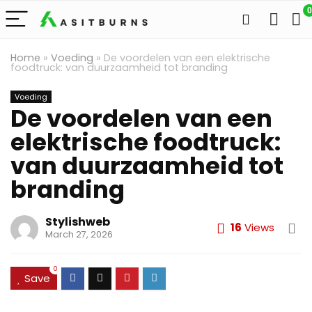
0
Home
»
Voeding
»
De voordelen van een elektrische
foodtruck: van duurzaamheid tot branding
Voeding
De voordelen van een
elektrische foodtruck:
van duurzaamheid tot
branding
Stylishweb
16
Views
March 27, 2026
0
Save