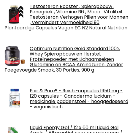
Testosteron Booster , Spieropbouw ,
Fenegriek , Vitamine B6 , Maca . Vitaliteit
Testosteron Verhogen Pillen voor Mannen
, Vermindert Vermoeidheid 90
Plantaardige Capsules Vegan EC N2 Natural Nutrition
Optimum Nutrition Gold Standard 100%
Whey Spieropbouw en Herstel,
Proteïnepoeder met Lichaamseigen
Glutamine en BCAA Aminozuren, Zonder
Toegevoegde Smaak, 30 Porties, 900 g
Fair & Pure® - Reishi-capsules 1950 mg -
120 capsules - Ganoderma lucidum -
medicinale paddenstoel - hooggedoseerd
- veganistisch
Liquid Energy Gel / 12 x 60 ml Liquid Gel
Apple / Alternatief voor energierepen /