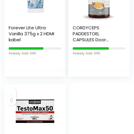
Forever Lite Ultra
CORDYCEPS
Vanilla 375g x 2 HDMI
PADDESTOEL
kabel
CAPSULES Door
JeaKen – 60 x 500
mg Cordyceps
Already Sold: 66%
Already Sold: 69%
Extract Militaris-
Cordyceps Sinensis
Paddestoelpoeder-
Supplement voor
stressverlichting-
Verbetert
uithoudingsvermogen
en vitaliteit