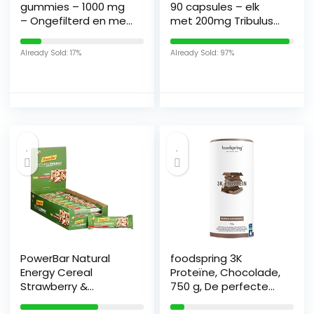
gummies – 1000 mg
90 capsules – elk
– Ongefilterd en met
met 200mg Tribulus
de moeder – 90
Terrestris en 200mg
vegan
L-Arginine, Zink,
Already Sold: 17%
Already Sold: 97%
appelciderazijn
Selenium en
gummies – Verrijkt
Pantotheenzuur
met vitamine B6, B12,
(Vitamine B5) – uit
C, foliumzuur en rode
Duitsland – minder
biet – Gelatinevrij –
vermoeidheid –
Van WeightWorld
energiemetabolisme
PowerBar Natural
foodspring 3K
Energy Cereal
Proteïne, Chocolade,
Strawberry &
750 g, De perfecte
Cranberry 24 x 40 g –
proteïnemix voor