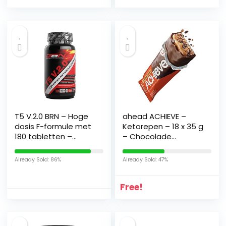
Glutenvrij (Multipack
12x50g)
T5 V.2.0 BRN – Hoge
ahead ACHIEVE –
dosis F-formule met
Ketorepen – 18 x 35 g
180 tabletten –
– Chocolade
Natuurlijke
kokosnoot met
ingrediënten: Yerba
stukjes cacao – Low
Already Sold: 86%
Already Sold: 47%
Mate Blad Extract,
Carb zoetwaren
African Mango
zonder
Free!
Extract, Opuntia
toegevoegde suikers
Nissus Extract,
Cafeïne, Raspberry –
Vegan – Duitse Elite