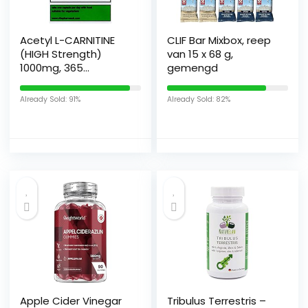
Acetyl L-CARNITINE
CLIF Bar Mixbox, reep
(HIGH Strength)
van 15 x 68 g,
1000mg, 365
gemengd
capsules, 1 jaar
levering, door vita
Already Sold: 91%
Already Sold: 82%
pharma, Neem een ​​
dag Beste waarde
Pack Mate,
Vegetarian, Bestel nu
voor snelle levering
Apple Cider Vinegar
Tribulus Terrestris –