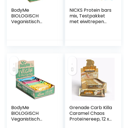
BodyMe
NICKS Protein bars
BIOLOGISCH
mix, Testpakket
Veganistisch
met eiwitrepen
Proteine Bar |
zonder
Rauwe Rode Biet
toegevoegde
Bes | 12 x 60g
suikers, glutenvrij
Vegan Protein
(9x50g)
Bars | 16g
Compleet Eiwit |
Glutenvrije | 3
Veganistische
Proteïne | Alle
Assentiële
Aminozuren |
Eiwitrepen
BodyMe
Grenade Carb Killa
BIOLOGISCH
Caramel Chaos
Veganistisch
Proteïnereep, 12 x
Proteine Bar |
60g