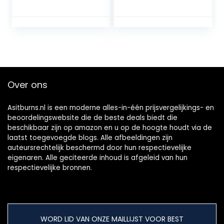
Gemengde Doos |
12 x 60g Vegan
Protein Bars | 16g
Compleet Eiwit |
Glutenvrije | 3
Veganistische
Proteïne | Alle
Assentiële
Over ons
Aminozuren |
Eiwitrepen
Asitburns.nl is een moderne alles-in-één prijsvergelijkings- en
beoordelingswebsite die de beste deals biedt die
beschikbaar zijn op amazon en u op de hoogte houdt via de
laatst toegevoegde blogs. Alle afbeeldingen zijn
auteursrechtelijk beschermd door hun respectievelijke
eigenaren. Alle geciteerde inhoud is afgeleid van hun
respectievelijke bronnen.
WORD LID VAN ONZE MAILLIJST VOOR BEST