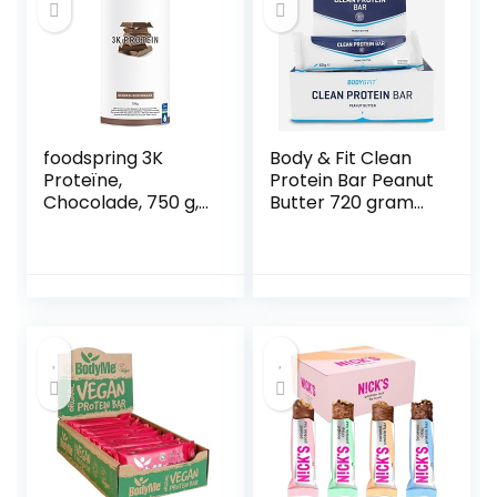
foodspring 3K
Body & Fit Clean
Proteïne,
Protein Bar Peanut
Chocolade, 750 g,
Butter 720 gram
De perfecte
(12 repen)
proteïnemix voor
elke sporter op
basis van 3
hoogwaardige
eiwitten