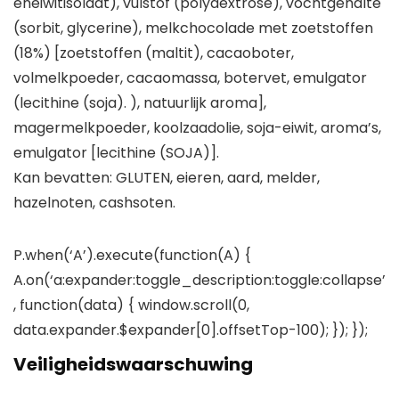
eneiwitisolaat), vulstof (polydextrose), vochtgehalte
(sorbit, glycerine), melkchocolade met zoetstoffen
(18%) [zoetstoffen (maltit), cacaoboter,
volmelkpoeder, cacaomassa, botervet, emulgator
(lecithine (soja). ), natuurlijk aroma],
magermelkpoeder, koolzaadolie, soja-eiwit, aroma’s,
emulgator [lecithine (SOJA)].
Kan bevatten: GLUTEN, eieren, aard, melder,
hazelnoten, cashsoten.
P.when(‘A’).execute(function(A) {
A.on(‘a:expander:toggle_description:toggle:collapse’
, function(data) { window.scroll(0,
data.expander.$expander[0].offsetTop-100); }); });
Veiligheidswaarschuwing