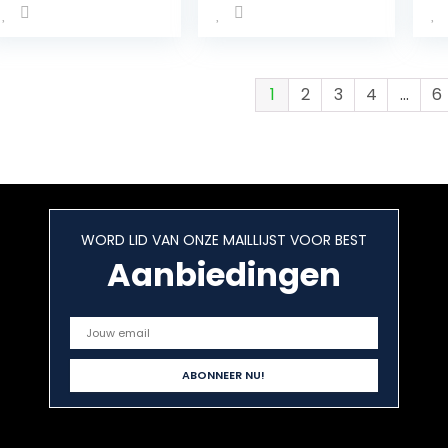
Fruit
Ve
Sp
Sp
Ve
La
1
2
3
4
…
6
Sm
WORD LID VAN ONZE MAILLIJST VOOR BEST
Aanbiedingen