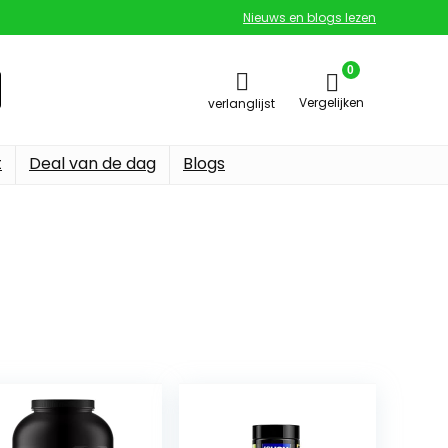
Nieuws en blogs lezen
0
Vergelijken
verlanglijst
t
Deal van de dag
Blogs