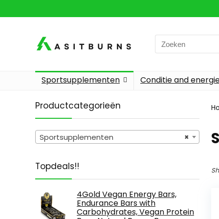
Search
for:
Sportsupplementen
Conditie and energi
Productcategorieën
H
Sportsupplementen
×
Topdeals!!
Sh
4Gold Vegan Energy Bars,
Endurance Bars with
Carbohydrates, Vegan Protein