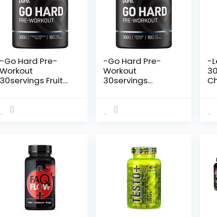
-Go Hard Pre-
-Go Hard Pre-
-L
Workout
Workout
3
30servings Fruit
30servings
C
Punch
Orange