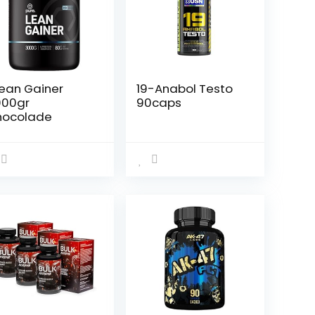
ean Gainer
19-Anabol Testo
000gr
90caps
hocolade