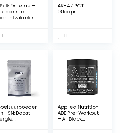
Bulk Extreme –
AK-47 PCT
tstekende
90caps
ierontwikkeling,
iergroei: tot
%, voor meer
ergie,
stosteron,
acht en sterk
bido,
ordeelpakket
70 capsules)
pelzuurpoeder
Applied Nutrition
n HSN: Boost
ABE Pre-Workout
ergie,
– All Black
rmindert
Everything Energie
rmoeidheid,
& Prestaties,