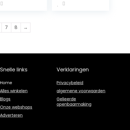
rbetert
Blauwe
ortprestaties,
Framboos, 315g
ierherstel:
getarisch,
ctosevrij,
7
8
→
aakvrij, 500g.
Snelle links
Verklaringen
Home
Privacybeleid
Alles winkelen
algemene voorwaarden
Blogs
Gelieerde
openbaarmaking
Onze webshops
Adverteren