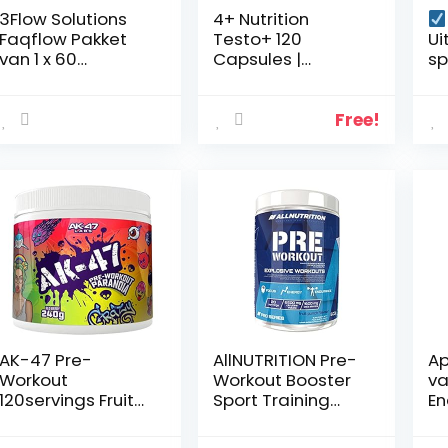
3Flow Solutions
4+ Nutrition
Faqflow Pakket
Testo+ 120
Ui
van 1 x 60
Capsules |
sp
Capsules – D-
Testosteron
sp
Asparaginezuur –
Booster |
95
DAA – Shilajit
Hormoononderst
en
Free!
Mumio – Arginia –
euning | Tribulus
te
Tribulus Terrestris
Terrestris |
kr
– Formule voor
Fenegriek-Extract
li
Mannen –
| Maca Root | Zink
vo
Testosteronboost
| Vitamine B6 |
(2
er
Zwarte Peper
AK-47 Pre-
AllNUTRITION Pre-
Ap
Workout
Workout Booster
va
120servings Fruit
Sport Training
En
Punch
Bodybuilding
Ve
600g Fruit Punch
Ve