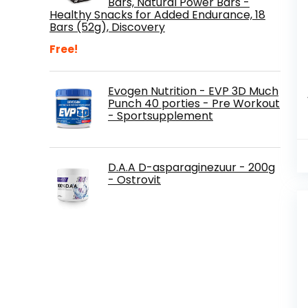
Bars, Natural Power Bars -
Healthy Snacks for Added Endurance, 18
Bars (52g), Discovery
Free!
Evogen Nutrition - EVP 3D Much
Punch 40 porties - Pre Workout
- Sportsupplement
D.A.A D-asparaginezuur - 200g
- Ostrovit