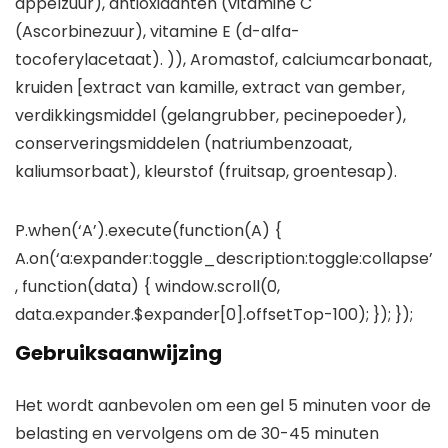
appelzuur), antioxidanten (vitamine C
(Ascorbinezuur), vitamine E (d-alfa-
tocoferylacetaat). )), Aromastof, calciumcarbonaat,
kruiden [extract van kamille, extract van gember,
verdikkingsmiddel (gelangrubber, pecinepoeder),
conserveringsmiddelen (natriumbenzoaat,
kaliumsorbaat), kleurstof (fruitsap, groentesap).
P.when(‘A’).execute(function(A) {
A.on(‘a:expander:toggle_description:toggle:collapse’
, function(data) { window.scroll(0,
data.expander.$expander[0].offsetTop-100); }); });
Gebruiksaanwijzing
Het wordt aanbevolen om een gel 5 minuten voor de
belasting en vervolgens om de 30-45 minuten