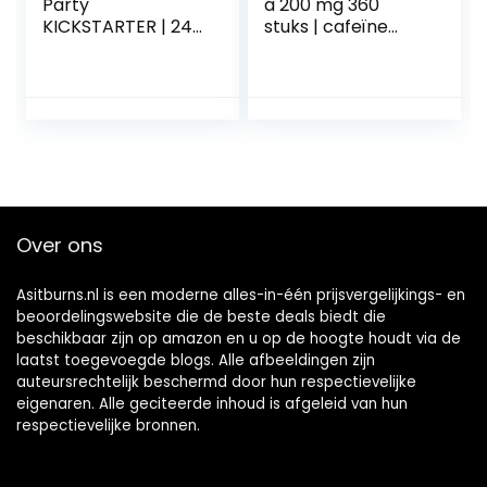
Party
á 200 mg 360
KICKSTARTER | 24
stuks | cafeïne
porties | Slimme
anhydrous | 100%
Energie de
watervrije cafeïne
volgende ochtend
| cafeïne |
| Met complexe
natuurlijke
cafeïne,
wasmaker |
plantenextracten,
energie-niveau en
vitaminen &
stofwisseling |
mineralen | Voel je
premium kwaliteit
goed de volgende
Over ons
dag | Rehydratatie
& fitter zijn…
Asitburns.nl is een moderne alles-in-één prijsvergelijkings- en
beoordelingswebsite die de beste deals biedt die
beschikbaar zijn op amazon en u op de hoogte houdt via de
laatst toegevoegde blogs. Alle afbeeldingen zijn
auteursrechtelijk beschermd door hun respectievelijke
eigenaren. Alle geciteerde inhoud is afgeleid van hun
respectievelijke bronnen.