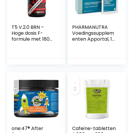
T5 V.2.0 BRN –
PHARMANUTRA
Hoge dosis F-
Voedingssupplem
formule met 180
enten Apportal, 14
tabletten –
zakken
Natuurlijke
ingrediënten:
Yerba Mate Blad
Extract, African
Mango Extract,
Opuntia Nissus
Extract, Cafeïne,
Raspberry –
Vegan – Duitse
Elite Nutrition
one:47® After
Cafeïne-tabletten