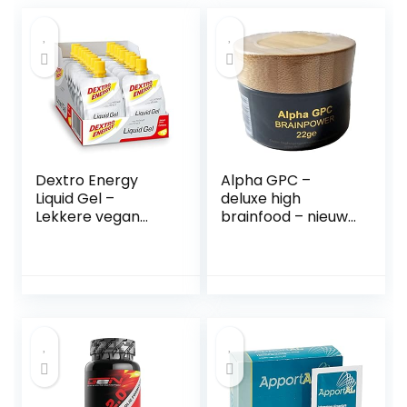
Dextro Energy
Alpha GPC –
Liquid Gel –
deluxe high
Lekkere vegan
brainfood – nieuw
energiereep
22g AlphaGPC – in
Alternatief voor
glazen pot – nieuw
vrouwelijke
design – meer
duursporters –
inhoud – nu
Lemon + cafeïne –
18 x 60 ml (pak
met 18 stuks)