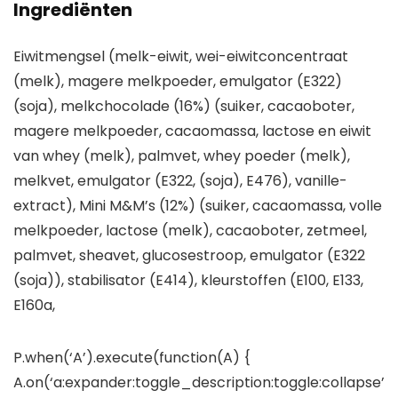
Ingrediënten
Eiwitmengsel (melk-eiwit, wei-eiwitconcentraat
(melk), magere melkpoeder, emulgator (E322)
(soja), melkchocolade (16%) (suiker, cacaoboter,
magere melkpoeder, cacaomassa, lactose en eiwit
van whey (melk), palmvet, whey poeder (melk),
melkvet, emulgator (E322, (soja), E476), vanille-
extract), Mini M&M’s (12%) (suiker, cacaomassa, volle
melkpoeder, lactose (melk), cacaoboter, zetmeel,
palmvet, sheavet, glucosestroop, emulgator (E322
(soja)), stabilisator (E414), kleurstoffen (E100, E133,
E160a,
P.when(‘A’).execute(function(A) {
A.on(‘a:expander:toggle_description:toggle:collapse’