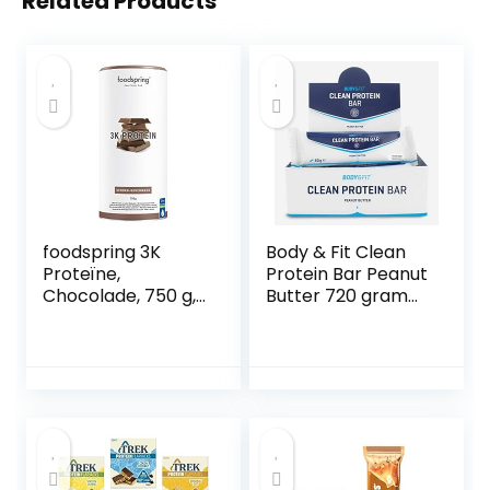
Related Products
foodspring 3K
Body & Fit Clean
Proteïne,
Protein Bar Peanut
Chocolade, 750 g,
Butter 720 gram
De perfecte
(12 repen)
proteïnemix voor
elke sporter op
basis van 3
hoogwaardige
eiwitten