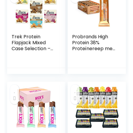
Trek Protein
Probrands High
Flapjack Mixed
Protein 38%
Case Selection –
Proteïnereep met
Glutenvrij, Zuivelvrij
toffeesmaak,
(Pack van 21 Bars)
bedekt met
chocolade, 45 G x
24 PCS – Zonder
Toegevoegde
Suikers Bevat
zoetstoffen