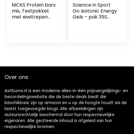
NICKS Protein bars
Science in Sport
mix, Testpakket
Go Isotonic Energy
met eiwitrepen
Gels – pak 35S
zonder
(variëteit 5 dozen)
toegevoegde
suikers, glutenvrij
(9x50g)
Over ons
Asitburns.nl is een moderne alles-in-één prijsvergelijkings- en
beoordelingswebsite die de beste deals biedt die
beschikbaar zijn op amazon en u op de hoogte houdt via de
laatst toegevoegde blogs. Alle afbeeldingen zijn
auteursrechtelijk beschermd door hun respectievelijke
eigenaren. Alle geciteerde inhoud is afgeleid van hun
respectievelijke bronnen.