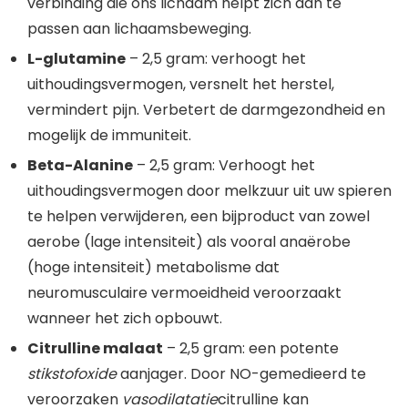
verbinding die ons lichaam helpt zich aan te
passen aan lichaamsbeweging.
L-glutamine
– 2,5 gram: verhoogt het
uithoudingsvermogen, versnelt het herstel,
vermindert pijn. Verbetert de darmgezondheid en
mogelijk de immuniteit.
Beta-Alanine
– 2,5 gram: Verhoogt het
uithoudingsvermogen door melkzuur uit uw spieren
te helpen verwijderen, een bijproduct van zowel
aerobe (lage intensiteit) als vooral anaërobe
(hoge intensiteit) metabolisme dat
neuromusculaire vermoeidheid veroorzaakt
wanneer het zich opbouwt.
Citrulline malaat
– 2,5 gram: een potente
stikstofoxide
aanjager. Door NO-gemedieerd te
veroorzaken
vasodilatatie
citrulline kan