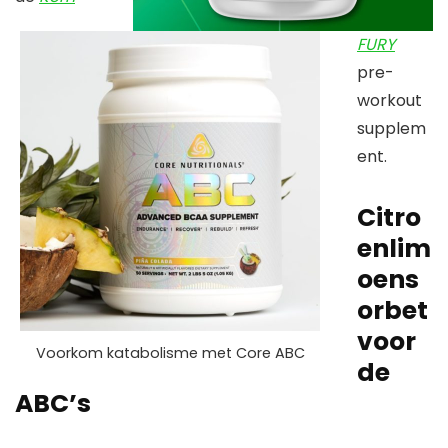
FURY
pre-
workout
supplem
ent.
Citro
enlim
oens
orbet
voor
Voorkom katabolisme met Core ABC
de
ABC’s