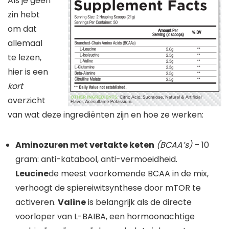
Als je geen
zin hebt
om dat
allemaal
te lezen,
hier is een
kort
overzicht
van wat deze ingrediënten zijn en hoe ze werken:
Aminozuren met vertakte keten
(BCAA’s)
– 10
gram: anti-katabool, anti-vermoeidheid.
Leucine
de meest voorkomende BCAA in de mix,
verhoogt de spiereiwitsynthese door mTOR te
activeren.
Valine
is belangrijk als de directe
voorloper van L-BAIBA, een hormoonachtige