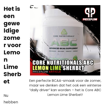
Het is
een
gewe
ldige
zome
r voor
Lemo
n
Lime
Sherb
et
Een perfecte BCAA-smaak voor de zomer,
maar we denken dat het ook een winterse
“daily driver” kan worden – het is Core ABC
Lemon Lime Sherbet!
Nu
hebben