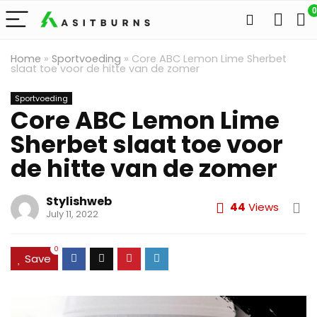
0
Home
»
Sportvoeding
»
Core ABC Lemon Lime Sherbet
slaat toe voor de hitte van de zomer
Sportvoeding
Core ABC Lemon Lime
Sherbet slaat toe voor
de hitte van de zomer
Stylishweb
44
Views
July 11, 2022
0
Save