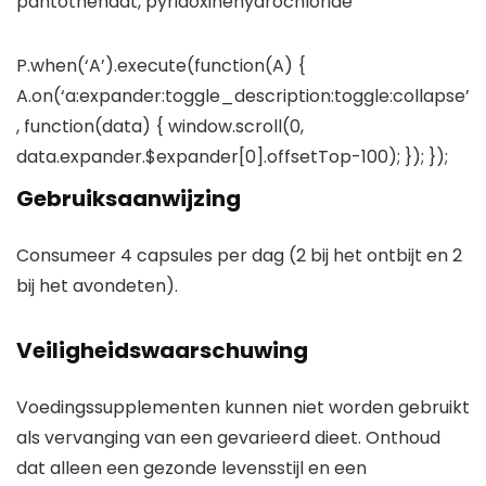
pantothenaat, pyridoxinehydrochloride
P.when(‘A’).execute(function(A) {
A.on(‘a:expander:toggle_description:toggle:collapse’
, function(data) { window.scroll(0,
data.expander.$expander[0].offsetTop-100); }); });
Gebruiksaanwijzing
Consumeer 4 capsules per dag (2 bij het ontbijt en 2
bij het avondeten).
Veiligheidswaarschuwing
Voedingssupplementen kunnen niet worden gebruikt
als vervanging van een gevarieerd dieet. Onthoud
dat alleen een gezonde levensstijl en een