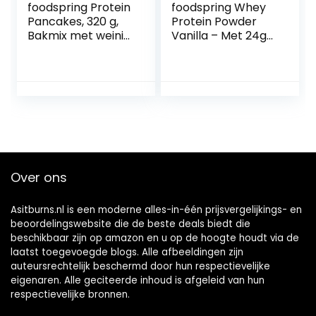
foodspring Protein
foodspring Whey
Pancakes, 320 g,
Protein Powder
Bakmix met weinig
Vanilla – Met 24g
suiker & extra veel
eiwit voor
proteïne, voor
spieropbouw,
heerlijk luchtige
perfecte
pannenkoeken in 5
oplosbaarheid, uit
minuten, betere
weidemelk, rijk aan
smaak en
BCAA’s & EAAs –
consistentie
750g
Over ons
Asitburns.nl is een moderne alles-in-één prijsvergelijkings- en
beoordelingswebsite die de beste deals biedt die
beschikbaar zijn op amazon en u op de hoogte houdt via de
laatst toegevoegde blogs. Alle afbeeldingen zijn
auteursrechtelijk beschermd door hun respectievelijke
eigenaren. Alle geciteerde inhoud is afgeleid van hun
respectievelijke bronnen.