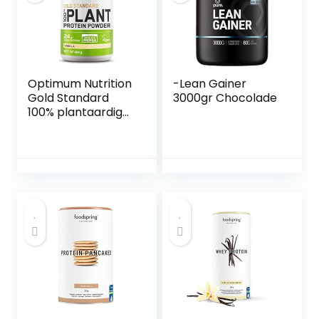
29 Porties, 899 g
Optimum Nutrition
-Lean Gainer
Gold Standard
3000gr Chocolade
100% plantaardig
eiwitpoeder voor
mannen en
vrouwen,
Veganistisch eiwit
shake poeder,
voor na de training
of op elk moment
van de dag, Vanille
smaak, 19 porties,
684g