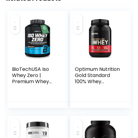
BioTechUSA Iso
Optimum Nutrition
Whey Zero |
Gold Standard
Premium Whey
100% Whey
Protein Isolate |
Spieropbouw en
Grass-Fed |
Herstel,
Enzyme-Free |
Proteïnepoeder
Sugar- and
met
Gluten-free, 2.27
Lichaamseigen
kg, Chocolade
Glutamine en
BCAA Aminozuren,
Dubbel Romige
Chocoladesmaak,