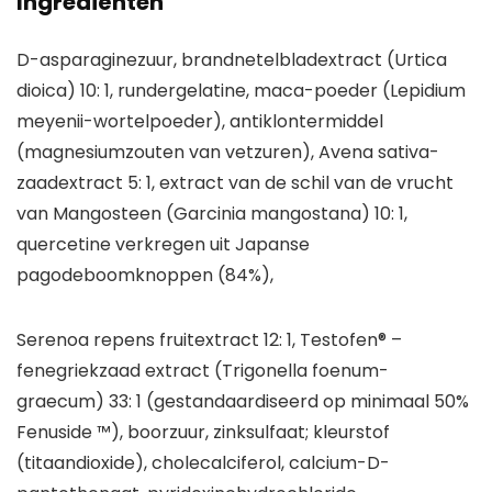
Ingrediënten
D-asparaginezuur, brandnetelbladextract (Urtica
dioica) 10: 1, rundergelatine, maca-poeder (Lepidium
meyenii-wortelpoeder), antiklontermiddel
(magnesiumzouten van vetzuren), Avena sativa-
zaadextract 5: 1, extract van de schil van de vrucht
van Mangosteen (Garcinia mangostana) 10: 1,
quercetine verkregen uit Japanse
pagodeboomknoppen (84%),
Serenoa repens fruitextract 12: 1, Testofen® –
fenegriekzaad extract (Trigonella foenum-
graecum) 33: 1 (gestandaardiseerd op minimaal 50%
Fenuside ™), boorzuur, zinksulfaat; kleurstof
(titaandioxide), cholecalciferol, calcium-D-