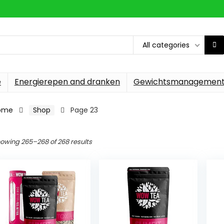
All categories
e
Energierepen and dranken
Gewichtsmanagemen
ome
Shop
Page 23
owing 265–268 of 268 results