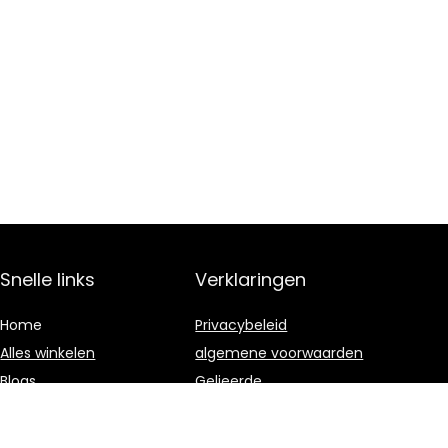
Snelle links
Verklaringen
Home
Privacybeleid
Alles winkelen
algemene voorwaarden
Blogs
Gelieerde
openbaarmaking
Onze webshops
Adverteren