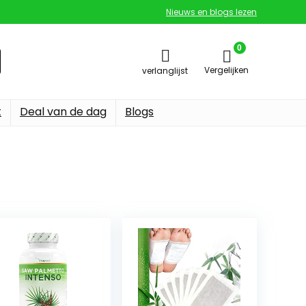
Nieuws en blogs lezen
0
Vergelijken
verlanglijst
t
Deal van de dag
Blogs