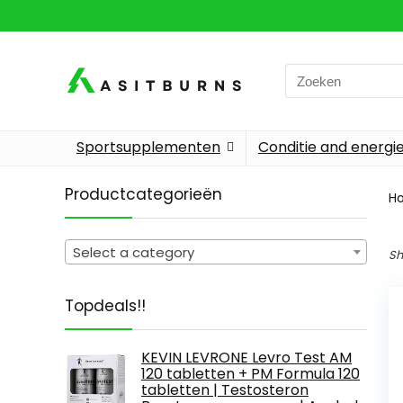
Search
for:
Sportsupplementen
Conditie and energi
Productcategorieën
H
Select a category
Sh
Topdeals!!
KEVIN LEVRONE Levro Test AM
120 tabletten + PM Formula 120
tabletten | Testosteron