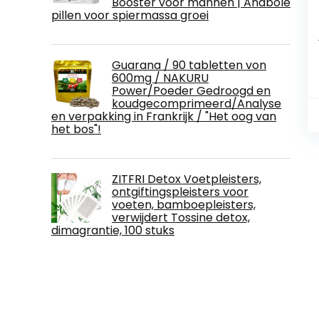
Booster voor mannen | Anabole
pillen voor spiermassa groei
Guarana / 90 tabletten von
600mg / NAKURU
Power/Poeder Gedroogd en
koudgecomprimeerd/Analyse
en verpakking in Frankrijk / "Het oog van
het bos"!
ZITFRI Detox Voetpleisters,
ontgiftingspleisters voor
voeten, bamboepleisters,
verwijdert Tossine detox,
dimagrantie, 100 stuks