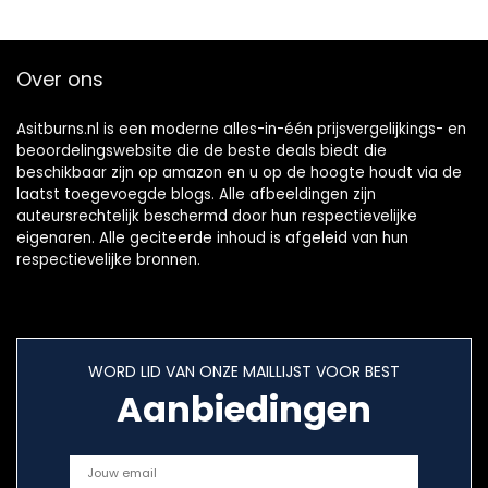
of keto shake |
ingredi‘nten I Bron
Paleo, vegan
van prote•ne I
Glutenvrij I
Over ons
Veganistisch
Asitburns.nl is een moderne alles-in-één prijsvergelijkings- en
beoordelingswebsite die de beste deals biedt die
beschikbaar zijn op amazon en u op de hoogte houdt via de
laatst toegevoegde blogs. Alle afbeeldingen zijn
auteursrechtelijk beschermd door hun respectievelijke
eigenaren. Alle geciteerde inhoud is afgeleid van hun
respectievelijke bronnen.
WORD LID VAN ONZE MAILLIJST VOOR BEST
Aanbiedingen