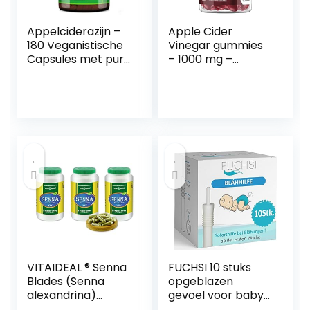
Appelciderazijn –
Apple Cider
180 Veganistische
Vinegar gummies
Capsules met pure
– 1000 mg –
ongefilterde
Ongefilterd en
appelciderazijn en
met de moeder –
toegevoegde
90 vegan
Cayennepeper,
appelciderazijn
Kurkuma en
gummies – Verrijkt
Gemberwortel –
met vitamine B6,
Dagelijkse Dosis
B12, C, foliumzuur
1033mg –
en rode biet –
Gemaakt in het VK
Gelatinevrij – Van
door Nutravita
WeightWorld
VITAIDEAL ® Senna
FUCHSI 10 stuks
Blades (Senna
opgeblazen
alexandrina)
gevoel voor baby’s
3×360 capsules
– effectieve hulp