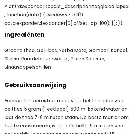
A.on(‘a:expander:toggle_description:toggle:collapse’
, function(data) { window.scroll(0,
data.expander.$expander[0].offsetTop-100); }); });
Ingrediënten
Groene thee, Goji-bes, Yerba Mate, Gember, Kaneel,
Stevia, Paardebloemwortel, Pisum Sativum,
Sinaasappelschillen
Gebruiksaanwijzing
Eenvoudige bereiding: meet voor het bereiden van
de thee 5 gram (1 eetlepel) 500 ml kokend water en
laat de thee 7-9 minuten staan. De beste manier om
het te consumeren, is door de helft 15 minuten voor