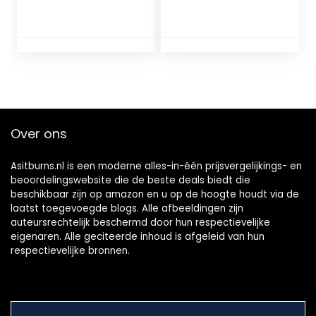
3×360 capsules
Glucomannan
360mg per stuk, uit
poeder per portie
zuiver natuurlijke
– 180 vegetarische
kruiden, zonder
capsules – Met
toevoegingen van
Choline, Chroom
NEZ-Diskounter
en Vitamine D3 –
Gemaakt in het
Verenigd Koninkrijk
– Van
Over ons
WeightWorld
Asitburns.nl is een moderne alles-in-één prijsvergelijkings- en
beoordelingswebsite die de beste deals biedt die
beschikbaar zijn op amazon en u op de hoogte houdt via de
laatst toegevoegde blogs. Alle afbeeldingen zijn
auteursrechtelijk beschermd door hun respectievelijke
eigenaren. Alle geciteerde inhoud is afgeleid van hun
respectievelijke bronnen.