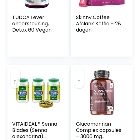
TUDCA Lever
Skinny Coffee
ondersteuning,
Afslank Koffie – 28
Detox 60 Vegan
dagen
caps 250mg High
programma van
Strength
Arabische en
Supplement
Groene Koffie –
Natuurlijke Keto
Koffie Poeder voor
een energieboost
– 28x 5g
VITAIDEAL ® Senna
Glucomannan
Blades (Senna
Complex capsules
alexandrina)
– 3000 mg