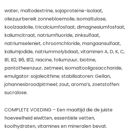
water, maltodextrine, sojaproteïne-isolaat,
oliezuurbereik zonnebloemolie, isomaltulose,
koolzaadolie, tricalciumfosfaat, dimagnesiumfosfaat,
kaliumcitraat, natriumfluoride, zinksulfaat,
natriumseleniet, chroomchloride, mangaansulfaat,
kaliumjodide, natriummolybdaat, vitaminen A, D, K, C,
B1, B2, B6, B12, niacine, foliumzuur, biotine,
pantotheenzuur, zetmeel, isomaltooligosaccharide,
emulgator: sojalecithine; stabilisatoren: Gellan,
johannesbroodpitmeel; zout, aroma’s, zoetstoffen:
sucralose.
COMPLETE VOEDING – Een maaltijd die de juiste
hoeveelheid eiwitten, essentiële vetten,
koolhydraten, vitamines en mineralen bevat.