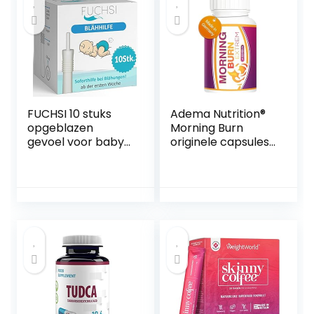
FUCHSI 10 stuks
Adema Nutrition®
opgeblazen
Morning Burn
gevoel voor baby’s
originele capsules,
– effectieve hulp
extreem voor
voor winderigheid |
mannen en
geheel zonder
vrouwen, hoge
medicijnen |
dosis en
zachte oplossing
veganistisch,
bij
energie, snel en
zuigelingenkoliek
sterk
en opgeblazen
buik