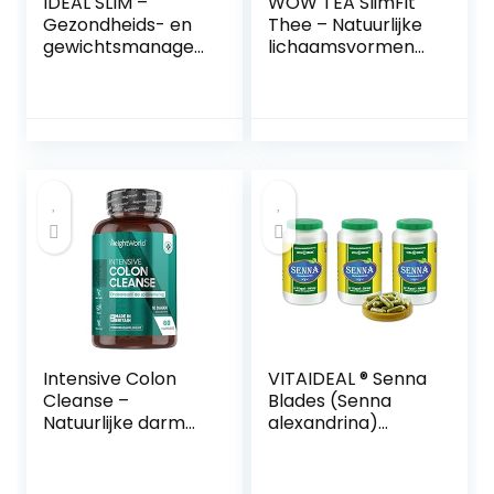
IDEAL SLIM –
WOW TEA SlimFit
Gezondheids- en
Thee – Natuurlijke
gewichtsmanage
lichaamsvormend
ment complex 20
e thee |
ml druppels
Snelwerkende
kruiden voor
gewichtsverlies |
Taille afslankthee |
Groene
theecomplex | F-
Burning
Biologische Thee |
150g, Made in EU
Intensive Colon
VITAIDEAL ® Senna
Cleanse –
Blades (Senna
Natuurlijke darm
alexandrina)
detox voor
3×360 capsules
darmreiniging –
360mg per stuk, uit
Tegen een
zuiver natuurlijke