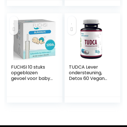
opgeblazen
kruiden, zonder
gevoel en
toevoegingen van
gasvorming – 60
NEZ-Diskounter
Capsules
FUCHSI 10 stuks
TUDCA Lever
opgeblazen
ondersteuning,
gevoel voor baby’s
Detox 60 Vegan
– effectieve hulp
caps 250mg High
voor winderigheid |
Strength
geheel zonder
Supplement
medicijnen |
zachte oplossing
bij
zuigelingenkoliek
en opgeblazen