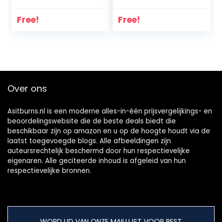
zonder
toegevoegde
Free!
Free!
suiker, glutenvrij |12
bars
Over ons
Asitburns.nl is een moderne alles-in-één prijsvergelijkings- en
beoordelingswebsite die de beste deals biedt die
beschikbaar zijn op amazon en u op de hoogte houdt via de
laatst toegevoegde blogs. Alle afbeeldingen zijn
auteursrechtelijk beschermd door hun respectievelijke
eigenaren. Alle geciteerde inhoud is afgeleid van hun
respectievelijke bronnen.
WORD LID VAN ONZE MAILLIJST VOOR BEST