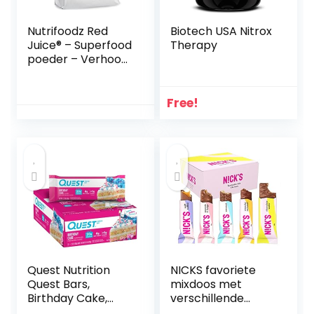
Nutrifoodz Red
Biotech USA Nitrox
Juice® – Superfood
Therapy
poeder – Verhoog
je energie –
Ondersteun je
stofwisseling –
Free!
Rood Fruit –
Ginseng – Vegan –
60 porties
Quest Nutrition
NICKS favoriete
Quest Bars,
mixdoos met
Birthday Cake,
verschillende
12x60g
chocoladerepen