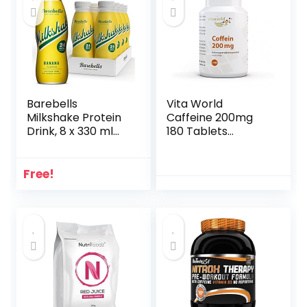
Barebells
Vita World
Milkshake Protein
Caffeine 200mg
Drink, 8 x 330 ml
180 Tablets
Flaschen (Banana)
German
Pharmacy
Production Made
Free!
in Germany