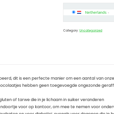
Netherlands
-
Category:
Uncategorized
beerd, dit is een perfecte manier om een aantal van onz
colaatjes hebben geen toegevoegde ongezonde geraffine
uten of tarwe die in je lichaam in suiker veranderen
endoortje voor op kantoor, om mee te nemen voor onderw
draten en voor diabetici, evenals voor degenen die in he