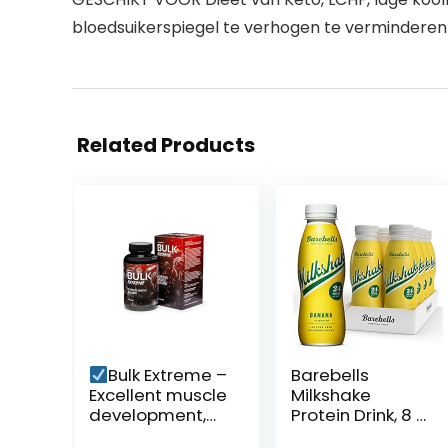
bloedsuikerspiegel te verhogen te verminderen
Related Products
Bulk Extreme –
Barebells
Excellent muscle
Milkshake
development,
Protein Drink, 8 x
muscle growth:
330 ml Flaschen