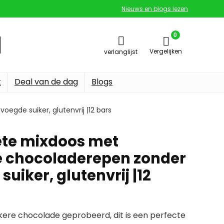
Nieuws en blogs lezen
0
Vergelijken
verlanglijst
t
Deal van de dag
Blogs
egde suiker, glutenvrij |12 bars
ete mixdoos met
e chocoladerepen zonder
uiker, glutenvrij |12
kkere chocolade geprobeerd, dit is een perfecte