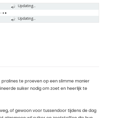
Updating...
Updating...
e pralines te proeven op een slimme manier
erde suiker nodig om zoet en heerlijk te
eg, of gewoon voor tussendoor tijdens de dag
t algemeen wil suiker en zoetstoffen die hun