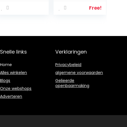
guarana –
vegan – 90
Free!
guarana
tabletten –
bevat coffeïne
Snelle links
Verklaringen
Home
Privacybeleid
Alles winkelen
algemene voorwaarden
Blogs
Gelieerde
openbaarmaking
Onze webshops
Adverteren