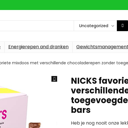
Uncategorized
e
Energierepen and dranken
Gewichtsmanagemen
oriete mixdoos met verschillende chocoladerepen zonder toegevo
NICKS favori
verschillend
toegevoegde s
bars
Heb je nog nooit onze le