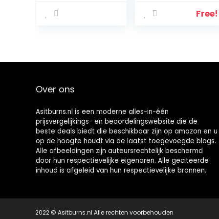
up to 95%, for
(Banana)
more energy,
Free!
testosterone,
strength and
strong libido,
advantage
package (90
capsules)
Over ons
Asitburns.nl is een moderne alles-in-één
prijsvergelijkings- en beoordelingswebsite die de
beste deals biedt die beschikbaar zijn op amazon en u
op de hoogte houdt via de laatst toegevoegde blogs.
Alle afbeeldingen zijn auteursrechtelijk beschermd
door hun respectievelijke eigenaren. Alle geciteerde
inhoud is afgeleid van hun respectievelijke bronnen.
2022 © Asitburns.nl Alle rechten voorbehouden