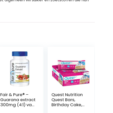
Fair & Pure® –
Quest Nutrition
Guarana extract
Quest Bars,
300mg (4:1) van
Birthday Cake,
1200mg
12x60g