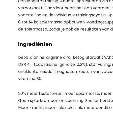
een langere training. Andere ingrediënten zijn
veroorzaakt. Daardoor heeft het een voordeel te
voorstelling en de individuele trainingscyclus.
8 tot 14 kg spiermassa opbouwen. Voedingssupp
de spiermassa. Zodat je ook de resultaten van de
Ingrediënten
beta-alanine, arginine alfa-ketoglutaraat (AA
DER 4: 1 (capsaïcine-gehalte: 0,2%), stof vulling
antiklontermiddel: magnesiumzouten van vetzuren, 
vitamine B6.
30% meer testosteron, meer spiermassa, meer e
Geen spierkrampen en spanning. Sneller herstel 
Meer kracht, meer seksuele zink, meer conditie