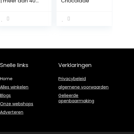
| meer dan 40%
Chocolade
isolaat |
Premium
weiproteïne
(Shortbread
Biscuit)
Snelle links
Verklaringen
Home
Privacybeleid
Alles winkelen
algemene voorwaarden
Blogs
Gelieerde
openbaarmaking
Onze webshops
Adverteren