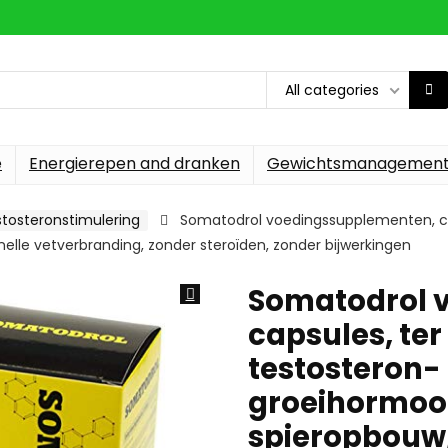
All categories
e
Energierepen and dranken
Gewichtsmanagemen
tosteronstimulering
Somatodrol voedingssupplementen, ca
elle vetverbranding, zonder steroïden, zonder bijwerkingen
Somatodrol 
capsules, te
testosteron-
groeihormoon
spieropbouw,