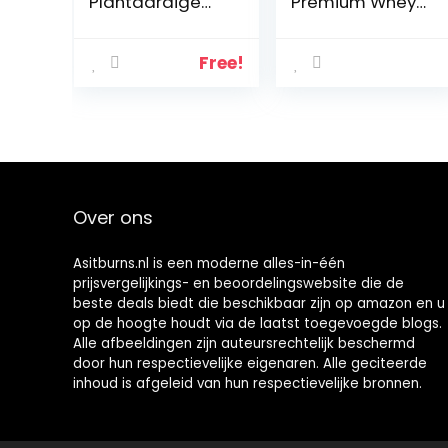
Plantaardige
Premium Whey
proteinen van
Protein Isolate |
gekiemde
Grass-Fed |
zaden – Verrijkt
Enzyme-Free |
Free!
met BCAA en
Sugar- and
Creatine – 600
Gluten-free, 2.27
g poeder
kg, Vanille
Over ons
Asitburns.nl is een moderne alles-in-één
prijsvergelijkings- en beoordelingswebsite die de
beste deals biedt die beschikbaar zijn op amazon en u
op de hoogte houdt via de laatst toegevoegde blogs.
Alle afbeeldingen zijn auteursrechtelijk beschermd
door hun respectievelijke eigenaren. Alle geciteerde
inhoud is afgeleid van hun respectievelijke bronnen.