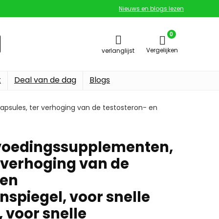
Nieuws en blogs lezen
0
Vergelijken
verlanglijst
t
Deal van de dag
Blogs
psules, ter verhoging van de testosteron- en
voedingssupplementen,
r verhoging van de
 en
spiegel, voor snelle
 voor snelle