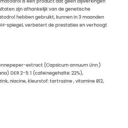
omatodrol is een product dat geen bijwerkingen
taten zijn afhankelijk van de genetische
omatodrol hebben gebruikt, kunnen in 3 maanden
H-spiegel, verbetert de prestaties en verhoogt
ayennepeper-extract (Capsicum annuum Linn.)
pana) DER 2-5: 1 (cafeïnegehalte: 22%),
k, niacine, kleurstof: tartrazine , vitamine B12,