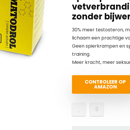
vetverbrandi
zonder bijwe
30% meer testosteron, me
lichaam een prachtige v
Geen spierkrampen en spa
training.
Meer kracht, meer seksue
CONTROLEER OP
AMAZON