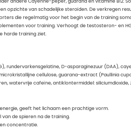
 onder andere Cayenne-peper, guaraná en vitamine B12. S
n opzichte van schadelijke steroïden. De verkregen resul
 Sporters die regelmatig voor het begin van de training s
lementen voor training. Verhoogt de testosteron- en HG
 harde training ziet.
KG), rundervarkensgelatine, D-asparaginezuur (DAA), c
: microkristallijne cellulose, guarana-extract (Paullinia cu
watervrije cafeïne, antiklontermiddel: siliciumdioxide, zin
nergie, geeft het lichaam een prachtige vorm.
van de spieren na de training.
 en concentratie.