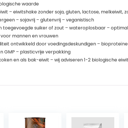
iologische waarde
it – eiwitshake zonder soja, gluten, lactose, melkeiwit, zo
geen – sojavrij – glutenvrij – veganistisch
n toegevoegde suiker of zout – wateroplosbaar – optima
r voor mannen en vrouwen
it ontwikkeld door voedingsdeskundigen – bioproteïnep
n GMP – plasticvrije verpakking
en en als bak-eiwit – wij adviseren 1-2 biologische eiwi