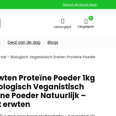
Nieuws en blogs lezen
0
Vergelijken
verlanglijst
t
Deal van de dag
Blogs
raal – Biologisch Veganistisch Erwten Proteïne Poeder
wten Proteïne Poeder 1kg
iologisch Veganistisch
ne Poeder Natuurlijk –
it erwten