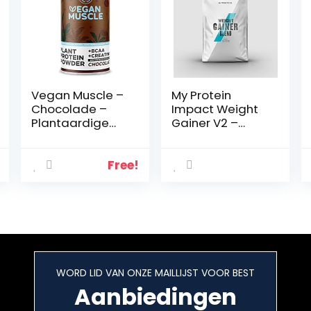
Vegan Muscle –
My Protein
Chocolade –
Impact Weight
Plantaardige
Gainer V2 –
proteinen van
Chocolate
gekiemde
Smooth –
zaden – Verrijkt
5.000g
Free!
met BCAA en
Creatine – 600
g poeder
WORD LID VAN ONZE MAILLIJST VOOR BEST
Aanbiedingen