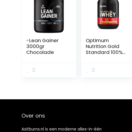
-Lean Gainer
Optimum
3000gr
Nutrition Gold
Chocolade
Standard 100%
Whey Muscle
Building and
Recovery,
Protein Powder
with Body’s Own
Glutamine and
BCAA Amino
Acids, Creamy
Banana Flavor,
30 Servings, 900
Over ons
g
Asitburns.nl is een moderne alles-in-één