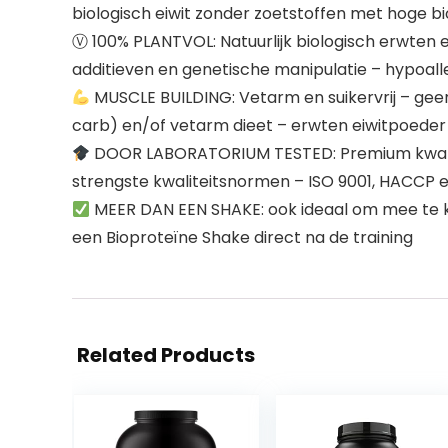
biologisch eiwit zonder zoetstoffen met hoge b
Ⓥ 100% PLANTVOL: Natuurlijk biologisch erwten eiw
additieven en genetische manipulatie – hypoaller
MUSCLE BUILDING: Vetarm en suikervrij – gee
carb) en/of vetarm dieet – erwten eiwitpoede
DOOR LABORATORIUM TESTED: Premium kwalite
strengste kwaliteitsnormen – ISO 9001, HACCP e
MEER DAN EEN SHAKE: ook ideaal om mee te kok
een Bioproteïne Shake direct na de training
Related Products