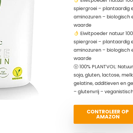
Eiwitpoeder natuur 100
spiergroei – plantaardig 
aminozuren – biologisch 
waarde
Eiwitpoeder natuur 100
spiergroei – plantaardig 
aminozuren – biologisch 
waarde
Ⓥ 100% PLANTVOL: Natuurli
soja, gluten, lactose, melk
gelatine, additieven en g
– glutenvrij – veganistisc
CONTROLEER OP
AMAZON