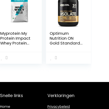
Myprotein My
Optimum
Protein Impact
Nutrition ON
Whey Protein
Gold Standard
Vanille 1000 g
100% Isolate
Pure Whey
Proteïne,
Natuurlijke
Voorkomende
BCAA’s en
Glutamine, Pre-
en Post-
Workout,
Chocoladesma
Snelle links
Verklaringen
ak, 31 Porties,
930 g
Home
Privacybeleid