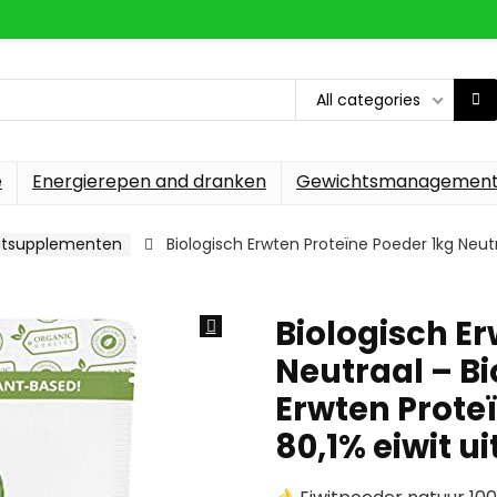
All categories
e
Energierepen and dranken
Gewichtsmanagemen
witsupplementen
Biologisch Erwten Proteïne Poeder 1kg Neut
Biologisch Er
Neutraal – B
Erwten Proteï
80,1% eiwit u