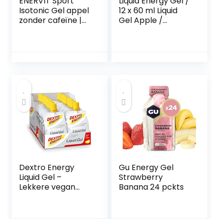
ENERVIT Sport
Liquid Energy Gel /
Isotonic Gel appel
12 x 60 ml Liquid
zonder cafeïne |
Gel Apple /
High Carb
Alternatief voor
energiegel
energierepen /
verdund met
Met druivensuiker
water | loopgel,
/ Ideaal voor
Energy Gel Sport,
onderweg / 100%
Gel Fietsen | 24 x
veganistisch
60 ml
Dextro Energy
Gu Energy Gel
Liquid Gel –
Strawberry
Lekkere vegan
Banana 24 pckts
energiereep
Alternatief voor
vrouwelijke