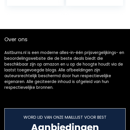
duursporters –
Lemon + cafeïne –
18 x 60 ml (pak
met 18 stuks)
Over ons
Asitburns.nl is een moderne alles-in-één prijsvergelijkings- en
beoordelingswebsite die de beste deals biedt die
beschikbaar zijn op amazon en u op de hoogte houdt via de
laatst toegevoegde blogs. Alle afbeeldingen zijn
auteursrechtelijk beschermd door hun respectievelijke
eigenaren. Alle geciteerde inhoud is afgeleid van hun
respectievelijke bronnen.
WORD LID VAN ONZE MAILLIJST VOOR BEST
Aanbiedingen