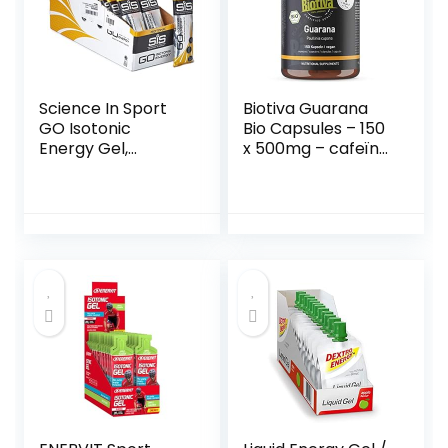
Science In Sport
Biotiva Guarana
GO Isotonic
Bio Capsules – 150
Energy Gel,
x 500mg – cafeïne
Orange 30 x 60ml
– natuurlijk –
biologisch – geen
additieven –
geproduceerd en
gecontroleerd in
Duitsland (DE-
ÖKO-005) – 100%
Veganistisch