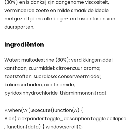
(30%) en is dankzij zijn aangename viscositeit,
verminderde zoete en milde smaak de ideale
metgezel tijdens alle begin- en tussenfasen van
duursporten.
Ingrediënten
Water; maltodextrine (30%); verdikkingsmiddel:
xanthaan; zuurmiddel: citroenzuur aroma;
zoetstoffen: sucralose; conserveermiddel;
kaliumsorbaden; nicotinamide;
pyridoxinhydrochloride; thiaminmononitraat.
P.when(‘A’).execute(function(A) {
A.on(‘a:expander:toggle_description:toggle:collapse’
, function(data) { window.scroll(0,