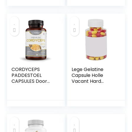
duursporters –
Lemon + cafeïne –
18 x 60 ml (pak
met 18 stuks)
CORDYCEPS
Lege Gelatine
PADDESTOEL
Capsule Holle
CAPSULES Door
Vacant Hard
JeaKen – 60 x 500
Capsule Shell
mg Cordyceps
Cover 100PCS
Extract Militaris-
Rood Geel 100PCS
Cordyceps
Sinensis
Paddestoelpoeder
- Supplement voor
stressverlichting-