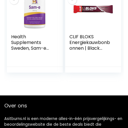
Verbetert
uithoudingsvermo
gen en vitaliteit
Health
CLIF BLOKS
Supplements
Energiekauwbonb
Sweden, Sam-e
onnen | Black
500 mg, Promotes
Cherry + Caffeïne |
Positive Mood and
Plantaardige |
Joint Comfort,
Bron van snel
Vegan, Gluten
geabsorbeerde
Free, Soy Free, 2
energie |
months supply
Wielrennen /
Rennen |
Trainingsnack | 18 x
60 g
Over ons
Asitburns.nl is een moderne alles-in-één prijsvergelijkings- en
beoordelingswebsite die de beste deals biedt die