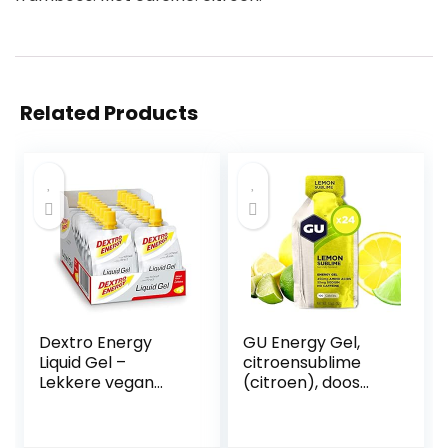
Related Products
Dextro Energy
GU Energy Gel,
Liquid Gel –
citroensublime
Lekkere vegan
(citroen), doos
energiereep
met 24 x 32 g
Alternatief voor
vrouwelijke