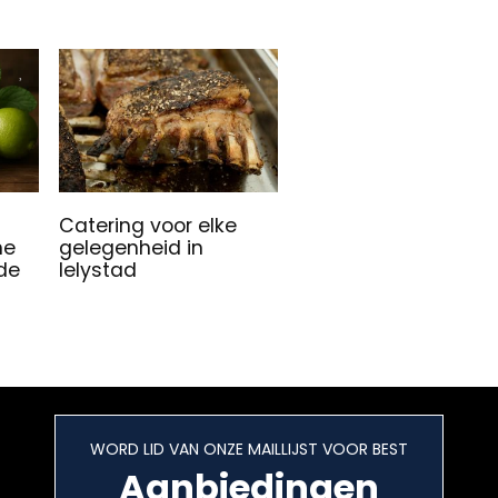
Catering voor elke
ne
gelegenheid in
 de
lelystad
WORD LID VAN ONZE MAILLIJST VOOR BEST
Aanbiedingen