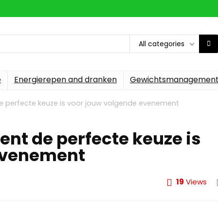
All categories
e
Energierepen and dranken
Gewichtsmanagemen
 perfecte keuze is voor jouw volgende evenement
nt de perfecte keuze is
evenement
19
Views