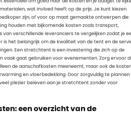
et essentieel om goed naar de kosten en je budget te kijk
materialen, wat invloed heeft op de prijs. Je kunt kiezen
edkoper zijn, of voor op maat gemaakte ontwerpen die
ning houden met bijkomende kosten zoals transport,
van verschillende leveranciers te vergelijken zodat je e
r is het belangrijk om de kwaliteit van de tent en de serv
gen. Een stretchtent is een investering die zich op de
hem vaak gaat gebruiken voor evenementen. Zorg ervoor d
et alleen de aanschafkosten meeneemt, maar ook de koste
verwarming en vloerbedekking. Door zorgvuldig te plannen
 veel plezier beleven aan je stretchtent zonder voor
ten: een overzicht van de