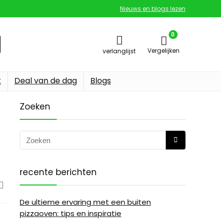
Nieuws en blogs lezen
0
Vergelijken
verlanglijst
t
Deal van de dag
Blogs
Zoeken
recente berichten
De ultieme ervaring met een buiten
pizzaoven: tips en inspiratie