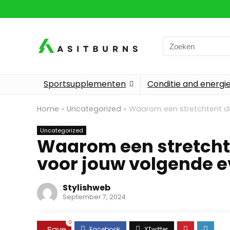
Search
for:
Sportsupplementen
Conditie and energi
Home
»
Uncategorized
»
Waarom een stretchtent de
Uncategorized
Waarom een stretchte
voor jouw volgende 
Stylishweb
September 7, 2024
0
Save