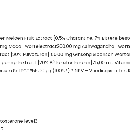
ter Meloen Fruit Extract [0,5% Charantine, 7% Bittere b
0 mg Maca -wortelextract200,00 mg Ashwagandha -worte
xtract [20% Fulvozuren]150,00 mg Ginseng Siberisch Worte
oenpitextract [20% Bèta-sitosterolen]75,00 mg Vitamin
enium SeLECT®55,00 µg (100%*) * NRV – Voedingsstoffen
tosterone level3
,5