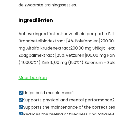
de zwaarste trainingssessies.
Ingrediënten
Actieve ingrediëntenHoeveelheid per portie Bit
Brandnetelbladextract [4% Polyfenolen]200,0
mg Alfalfa kruidenextract200,00 mg Shilajit -e
Zaagpalmextract [25% Vetzuren]100,00 mg Pomp
(40000%*) Zink15,00 mg (150%*) Selenium – Sel
Meer bekijken
Helps build muscle mass1
Supports physical and mental performance2
Supports the maintenance of the correct tes
Reduces the feeling of tiredness and fatigue4