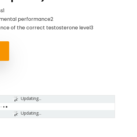
s1
d mental performance2
ce of the correct testosterone level3
Updating...
Updating...