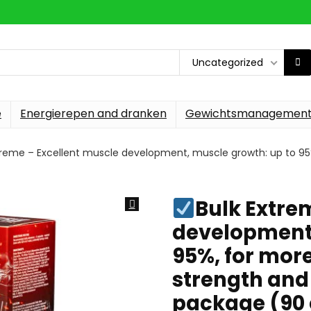
Uncategorized
e
Energierepen and dranken
Gewichtsmanagemen
treme – Excellent muscle development, muscle growth: up to 95
Bulk Extre
development,
95%, for more
strength and
package (90 