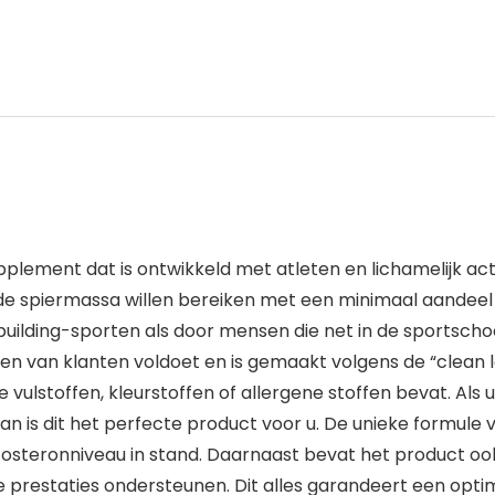
pplement dat is ontwikkeld met atleten en lichamelijk a
 spiermassa willen bereiken met een minimaal aandeel 
uilding-sporten als door mensen die net in de sportsch
n van klanten voldoet en is gemaakt volgens de “clean la
 vulstoffen, kleurstoffen of allergene stoffen bevat. Al
dan is dit het perfecte product voor u. De unieke formule
osteronniveau in stand. Daarnaast bevat het product ook
restaties ondersteunen. Dit alles garandeert een optimal