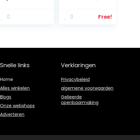
poeder –
330 ml Flaschen
Verhoog je
(Banana)
energie –
Free!
Ondersteun je
stofwisseling –
Rood Fruit –
Ginseng –
Vegan – 60
porties
Snelle links
Verklaringen
Home
Privacybeleid
Alles winkelen
algemene voorwaarden
Blogs
Gelieerde
openbaarmaking
Onze webshops
Adverteren