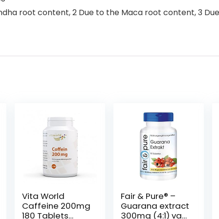
ndha root content, 2 Due to the Maca root content, 3 Due 
Vita World
Fair & Pure® –
Caffeine 200mg
Guarana extract
180 Tablets
300mg (4:1) van