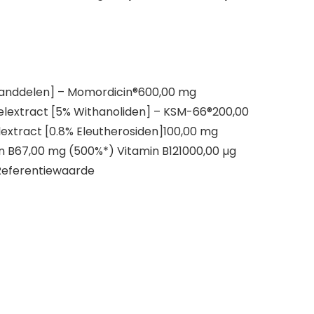
estanddelen] – Momordicin®600,00 mg
lextract [5% Withanoliden] – KSM-66®200,00
lextract [0.8% Eleutherosiden]100,00 mg
 B67,00 mg (500%*) Vitamin B121000,00 µg
 Referentiewaarde