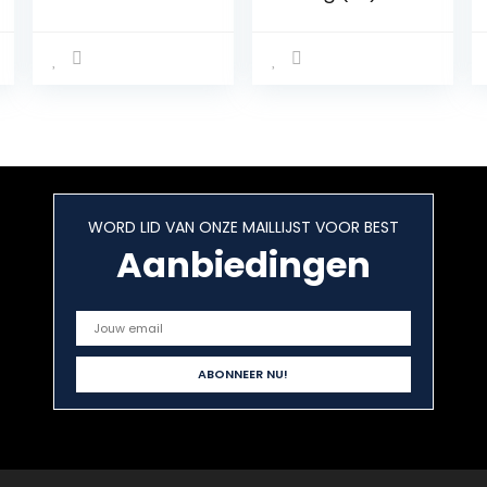
German
1200mg
Pharmacy
guarana –
Production
vegan – 90
Made in
guarana
Germany
tabletten –
bevat coffeïne
WORD LID VAN ONZE MAILLIJST VOOR BEST
Aanbiedingen