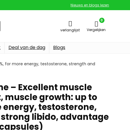
Nieuws en blogs lezen
0
Vergelijken
verlanglijst
t
Deal van de dag
Blogs
%, for more energy, testosterone, strength and
me – Excellent muscle
 muscle growth: up to
 energy, testosterone,
 strong libido, advantage
capsules)