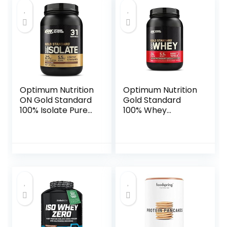
Optimum Nutrition
Optimum Nutrition
ON Gold Standard
Gold Standard
100% Isolate Pure
100% Whey
Whey Proteïne,
Spieropbouw en
Natuurlijke
Herstel,
Voorkomende
Proteïnepoeder
BCAA’s en
met
Glutamine, Pre- en
Lichaamseigen
Post-Workout,
Glutamine en
Chocoladesmaak,
BCAA Aminozuren,
31 Porties, 930 g
Intense
Melkchocoladesm
aak, 28 Porties, 896
g