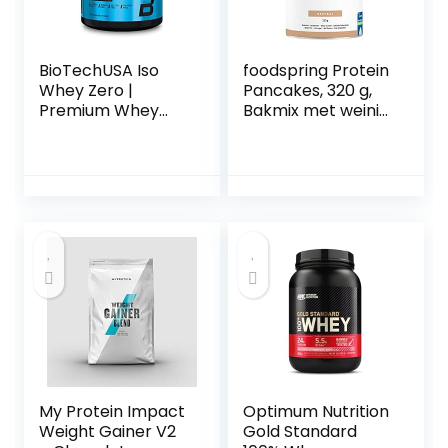
BioTechUSA Iso
foodspring Protein
Whey Zero |
Pancakes, 320 g,
Premium Whey
Bakmix met weinig
Protein Isolate |
suiker & extra veel
Grass-Fed |
proteïne, voor
Enzyme-Free |
heerlijk luchtige
Sugar- and
pannenkoeken in 5
Gluten-free, 2.27
minuten, betere
kg, Chocolade
smaak en
consistentie
My Protein Impact
Optimum Nutrition
Weight Gainer V2
Gold Standard