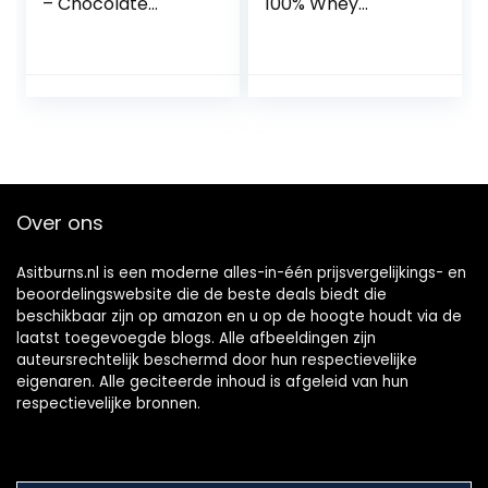
– Chocolate
100% Whey
Smooth – 5.000g
Spieropbouw en
Herstel,
Proteïnepoeder
met
Lichaamseigen
Glutamine en
BCAA
Aminozuren,Verruk
kelijke
Over ons
Aardbeiensmaak,
30 Porties, 900 g
Asitburns.nl is een moderne alles-in-één prijsvergelijkings- en
beoordelingswebsite die de beste deals biedt die
beschikbaar zijn op amazon en u op de hoogte houdt via de
laatst toegevoegde blogs. Alle afbeeldingen zijn
auteursrechtelijk beschermd door hun respectievelijke
eigenaren. Alle geciteerde inhoud is afgeleid van hun
respectievelijke bronnen.