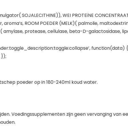
 emulgator( SOJALECITHINE)), WEI PROTEïNE CONCENTRA
 aroma’s, ROOM POEDER (MELK)( palmolie, maltodextrine
amylase, protease, cellulase, beta-D-galactosidase, li
der:toggle_description:toggle:collapse’, function(data) {
});
aatschep poeder op in 180-240ml koud water.
ijden. Voedingssupplementen zijn geen vervanging van e
houden.