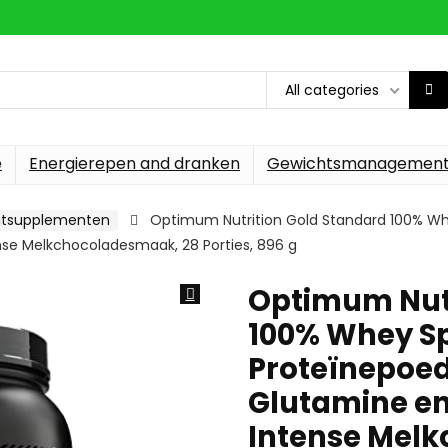
All categories
e
Energierepen and dranken
Gewichtsmanagemen
witsupplementen
Optimum Nutrition Gold Standard 100% Wh
se Melkchocoladesmaak, 28 Porties, 896 g
Optimum Nutr
100% Whey Sp
Proteïnepoe
Glutamine e
Intense Mel