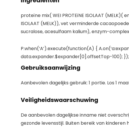
Ingrediënten
proteïne mix( WEI PROTEïNE ISOLAAT (MELK)(
ISOLAAT (MELK)), vet verminderde cacaopoeder,
sucralose, acesulfaam kalium), enzym-complex( 
P.when(‘A’).execute(function(A) { A.on(‘a:expan
data.expander.$expander[0].offsetTop-100); }); 
Gebruiksaanwijzing
Aanbevolen dagelijks gebruik: 1 portie. Los 1 m
Veiligheidswaarschuwing
De aanbevolen dagelijkse inname niet overschr
gezonde levensstijl. Buiten bereik van kinderen 