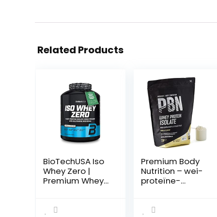
Related Products
BioTechUSA Iso
Premium Body
Whey Zero |
Nutrition – wei-
Premium Whey
proteïne-
Protein Isolate |
isolaatpoeder 1
Grass-Fed |
kg
Enzyme-Free |