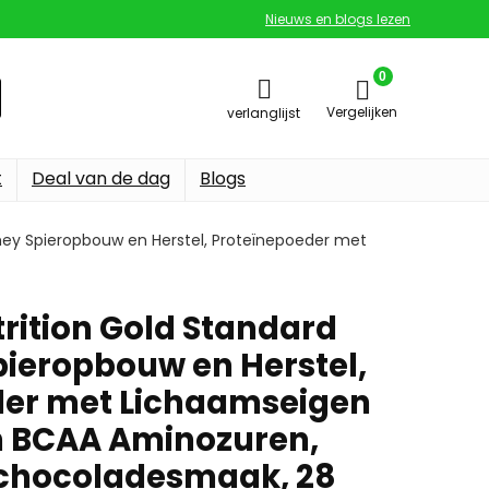
Nieuws en blogs lezen
0
Vergelijken
verlanglijst
t
Deal van de dag
Blogs
ey Spieropbouw en Herstel, Proteïnepoeder met
ition Gold Standard
ieropbouw en Herstel,
der met Lichaamseigen
n BCAA Aminozuren,
kchocoladesmaak, 28