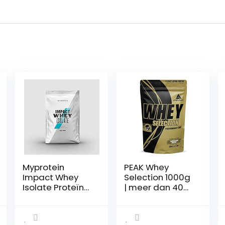
Myprotein
PEAK Whey
Impact Whey
Selection 1000g
Isolate Proteïne,
| meer dan 40%
natuurlijke
isolaat |
chocolade, 1000
Premium
g
weiproteïne