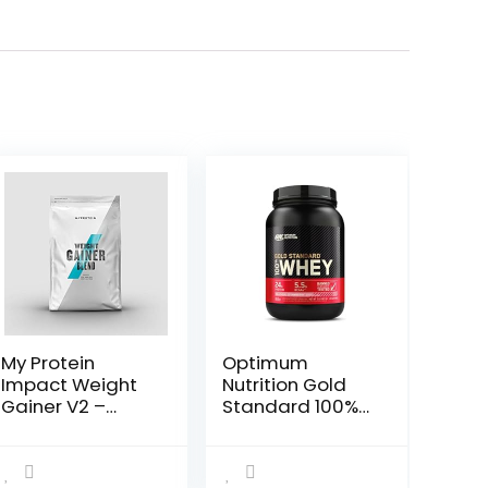
My Protein
Optimum
Impact Weight
Nutrition Gold
Gainer V2 –
Standard 100%
Chocolate
Whey
Smooth –
Spieropbouw en
5.000g
Herstel,