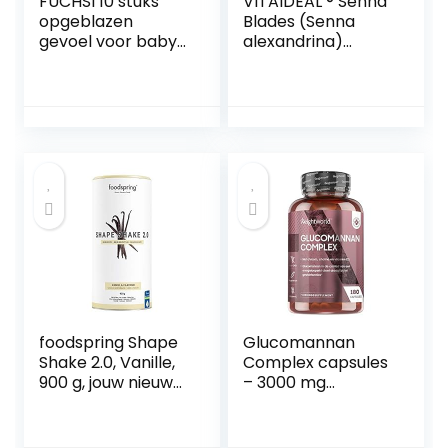
FUCHSI 10 stuks
VITAIDEAL ® Senna
opgeblazen
Blades (Senna
gevoel voor baby’s
alexandrina)
– effectieve hulp
3×360 capsules
voor winderigheid |
360mg per stuk, uit
geheel zonder
zuiver natuurlijke
medicijnen |
kruiden, zonder
zachte oplossing
toevoegingen van
bij
NEZ-Diskounter
zuigelingenkoliek
en opgeblazen
buik
foodspring Shape
Glucomannan
Shake 2.0, Vanille,
Complex capsules
900 g, jouw nieuwe,
– 3000 mg
heerlijke, eiwitrijke
Glucomannan
maaltijdvervanger
poeder per portie
voor
– 180 vegetarische