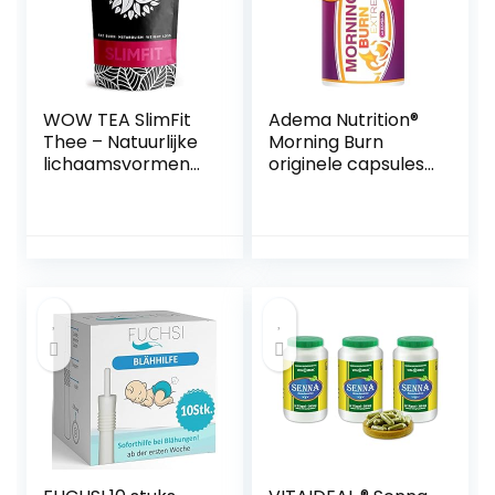
WOW TEA SlimFit
Adema Nutrition®
Thee – Natuurlijke
Morning Burn
lichaamsvormend
originele capsules,
e thee |
extreem voor
Snelwerkende
mannen en
kruiden voor
vrouwen, hoge
gewichtsverlies |
dosis en
Taille afslankthee |
veganistisch,
Groene
energie, snel en
theecomplex | F-
sterk
Burning
Biologische Thee |
150g, Made in EU