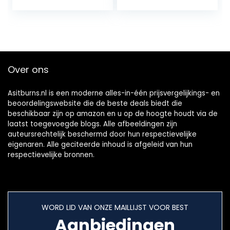
gewichtsverlies
capsules – Met
Choline, Chroom
en Vitamine D3 –
Gemaakt in het
Verenigd Koninkrijk
– Van
Over ons
WeightWorld
Asitburns.nl is een moderne alles-in-één prijsvergelijkings- en
beoordelingswebsite die de beste deals biedt die
beschikbaar zijn op amazon en u op de hoogte houdt via de
laatst toegevoegde blogs. Alle afbeeldingen zijn
auteursrechtelijk beschermd door hun respectievelijke
eigenaren. Alle geciteerde inhoud is afgeleid van hun
respectievelijke bronnen.
WORD LID VAN ONZE MAILLIJST VOOR BEST
Aanbiedingen