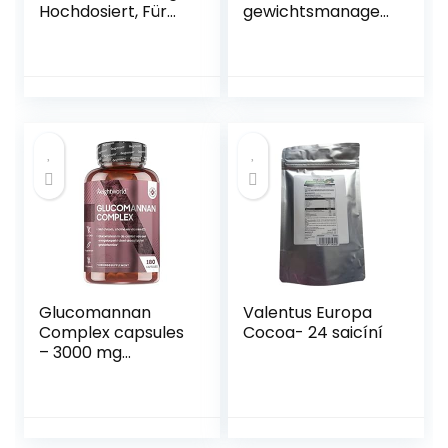
Hochdosiert, Für
gewichtsmanage
Verdauung,
ment complex 20
Entgiftung, Magen
ml druppels
& Darm,
Kohletabletten
gegen Blähungen
& Völlegefühl,
Geeignet für
Vegetarier und
Veganer (250
Tabletten)
Glucomannan
Valentus Europa
Complex capsules
Cocoa- 24 saicíní
– 3000 mg
Glucomannan
poeder per portie
– 180 vegetarische
capsules – Met