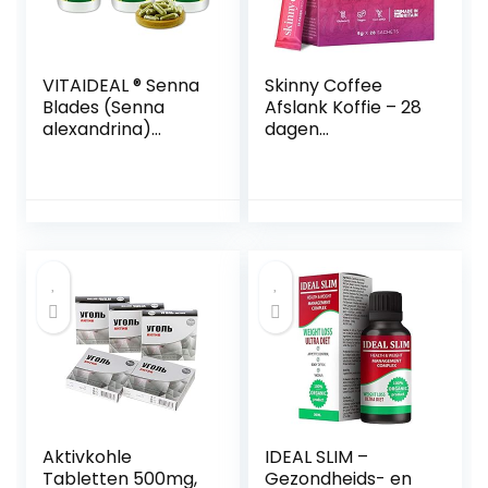
VITAIDEAL ® Senna
Skinny Coffee
Blades (Senna
Afslank Koffie – 28
alexandrina)
dagen
3×360 capsules
programma van
360mg per stuk, uit
Arabische en
zuiver natuurlijke
Groene Koffie –
kruiden, zonder
Natuurlijke Keto
toevoegingen van
Koffie Poeder voor
NEZ-Diskounter
een energieboost
– 28x 5g
Aktivkohle
IDEAL SLIM –
Tabletten 500mg,
Gezondheids- en