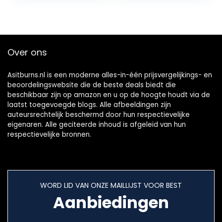
Choline, Chroom
en Vitamine D3 –
Gemaakt in het
Verenigd Koninkrijk
– Van
Over ons
WeightWorld
Asitburns.nl is een moderne alles-in-één prijsvergelijkings- en
beoordelingswebsite die de beste deals biedt die
beschikbaar zijn op amazon en u op de hoogte houdt via de
laatst toegevoegde blogs. Alle afbeeldingen zijn
auteursrechtelijk beschermd door hun respectievelijke
eigenaren. Alle geciteerde inhoud is afgeleid van hun
respectievelijke bronnen.
WORD LID VAN ONZE MAILLIJST VOOR BEST
Aanbiedingen