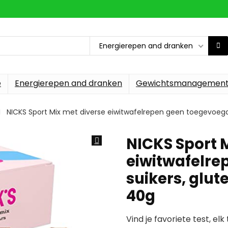
Energierepen and dranken
e
Energierepen and dranken
Gewichtsmanagemen
NICKS Sport Mix met diverse eiwitwafelrepen geen toegevoegde 
NICKS Sport 
eiwitwafelre
suikers, glute
40g
Vind je favoriete test, e