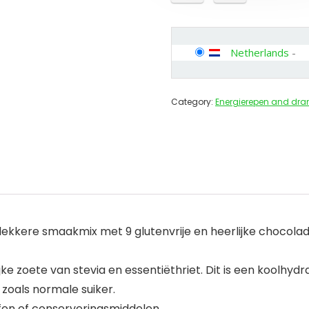
Netherlands
-
Category:
Energierepen and dra
n lekkere smaakmix met 9 glutenvrije en heerlijke chocola
ke zoete van stevia en essentiëthriet. Dit is een koolhydr
zoals normale suiker.
ffen of conserveringsmiddelen.