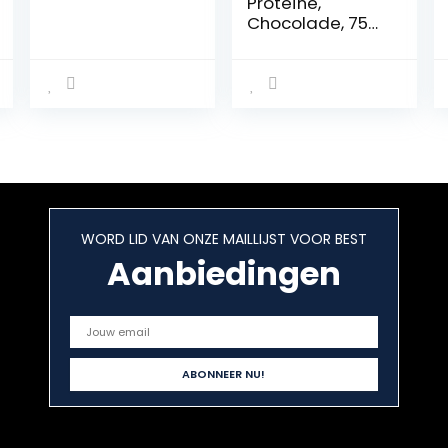
Proteïne,
Chocolade, 750
g, De perfecte
proteïnemix
voor elke sporter
op basis van 3
hoogwaardige
eiwitten
WORD LID VAN ONZE MAILLIJST VOOR BEST
Aanbiedingen