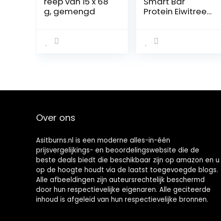
reep van 15 x 68
Smart Bar
g, gemengd
Protein Eiwitreep
Witte chocolade
24x32g, 31%
eiwit
Over ons
Asitburns.nl is een moderne alles-in-één
prijsvergelijkings- en beoordelingswebsite die de
beste deals biedt die beschikbaar zijn op amazon en u
op de hoogte houdt via de laatst toegevoegde blogs.
Alle afbeeldingen zijn auteursrechtelijk beschermd
door hun respectievelijke eigenaren. Alle geciteerde
inhoud is afgeleid van hun respectievelijke bronnen.