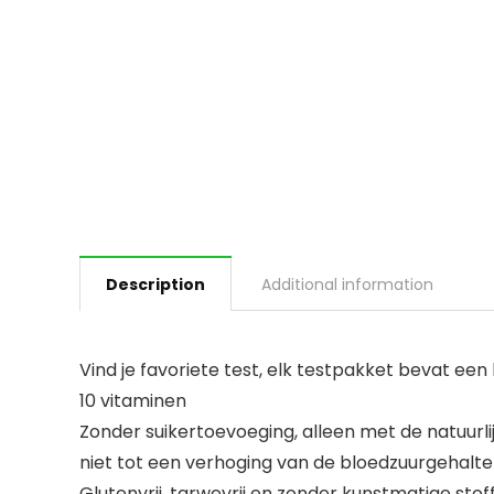
Description
Additional information
Vind je favoriete test, elk testpakket bevat ee
10 vitaminen
Zonder suikertoevoeging, alleen met de natuurlij
niet tot een verhoging van de bloedzuurgehalte 
Glutenvrij, tarwevrij en zonder kunstmatige sto