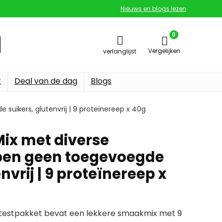
Nieuws en blogs lezen
0
Vergelijken
verlanglijst
t
Deal van de dag
Blogs
suikers, glutenvrij | 9 proteïnereep x 40g
Mix met diverse
pen geen toegevoegde
nvrij | 9 proteïnereep x
lk testpakket bevat een lekkere smaakmix met 9