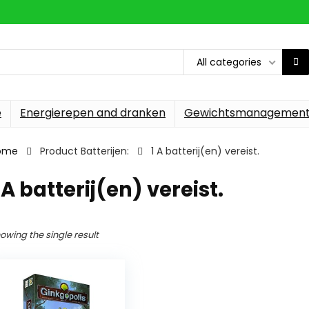
All categories
e
Energierepen and dranken
Gewichtsmanagemen
ome
Product Batterijen:
‎1 A batterij(en) vereist.
1 A batterij(en) vereist.
owing the single result