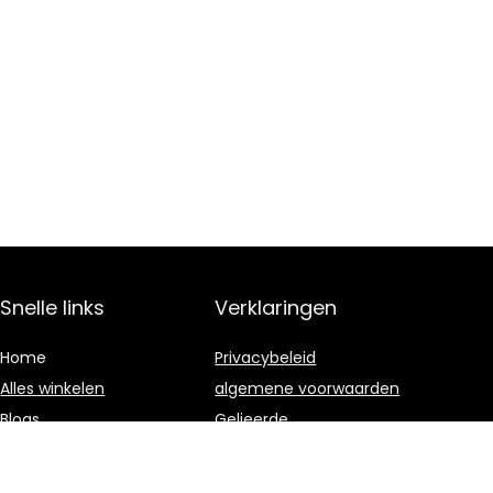
Snelle links
Verklaringen
Home
Privacybeleid
Alles winkelen
algemene voorwaarden
Blogs
Gelieerde
openbaarmaking
Onze webshops
Adverteren