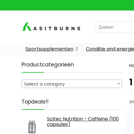
Search
for:
Sportsupplementen
Conditie and energi
Productcategorieën
H
‎
Select a category
Topdeals!!
Sh
Scitec Nutrition - Caffeine (100
capsules)