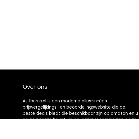
Over ons
Asitburns.nl is een moderne alles-in-één
prijsvergelijkings- en beoordelingswebsite die de
beste deals biedt die beschikbaar zijn op amazon en u
op de hoogte houdt via de laatst toegevoegde blogs.
Alle afbeeldingen zijn auteursrechtelijk beschermd
door hun respectievelijke eigenaren. Alle geciteerde
inhoud is afgeleid van hun respectievelijke bronnen.