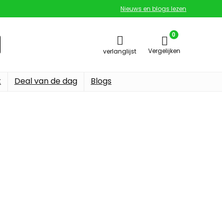
Nieuws en blogs lezen
0
Vergelijken
verlanglijst
t
Deal van de dag
Blogs