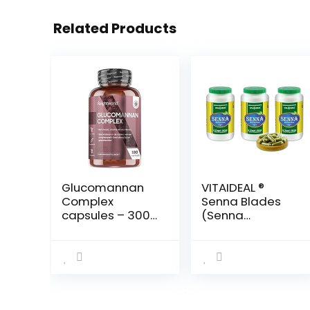
Related Products
Glucomannan
VITAIDEAL ®
Complex
Senna Blades
capsules – 3000
(Senna
mg
alexandrina)
Glucomannan
3×360 capsules
poeder per
360mg per stuk,
portie – 180
uit zuiver
vegetarische
natuurlijke
capsules – Met
kruiden, zonder