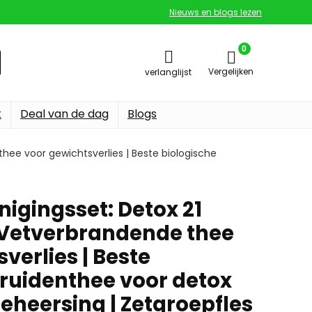
Nieuws en blogs lezen
0
Vergelijken
verlanglijst
t
Deal van de dag
Blogs
hee voor gewichtsverlies | Beste biologische
igingsset: Detox 21
 Vetverbrandende thee
verlies | Beste
kruidenthee voor detox
eheersing | Zetgroepfles