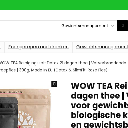
Gewichtsmanagement
e
Energierepen and dranken
Gewichtsmanagemen
WOW TEA Reinigingsset: Detox 21 dagen thee | Vetverbrandende t
epfles | 300g, Made in EU (Detox & SlimFit, Roze Fles)
WOW TEA Rein
dagen thee |
voor gewichts
biologische 
en gewichtsb