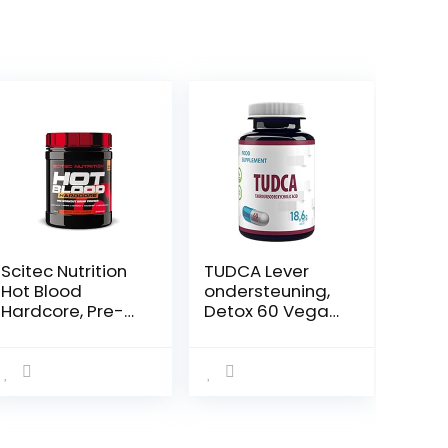
Scitec Nutrition
TUDCA Lever
Hot Blood
ondersteuning,
Hardcore, Pre-
Detox 60 Vegan
workout
caps 250mg
drankpoeder
High Strength
met aminozuren
Supplement
en creatine, 375
g, Tropische
punch