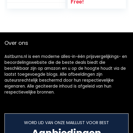
kruiden voor
Koolhydraten I
Free!
gewichtsverlies |
LOW CARB I
Taille afslankthee |
Vezelrijk I
Groene
Natuurlijke
theecomplex | F-
ingredi‘nten I Bron
Burning
van prote•ne I
Biologische Thee |
Glutenvrij I
Over ons
150g, Made in EU
Veganistisch
Asitburns.nl is een moderne alles-in-één prijsvergelijkings- en
beoordelingswebsite die de beste deals biedt die
beschikbaar zijn op amazon en u op de hoogte houdt via de
laatst toegevoegde blogs. Alle afbeeldingen zijn
auteursrechtelijk beschermd door hun respectievelijke
eigenaren. Alle geciteerde inhoud is afgeleid van hun
respectievelijke bronnen.
WORD LID VAN ONZE MAILLIJST VOOR BEST
Aanbiedingen