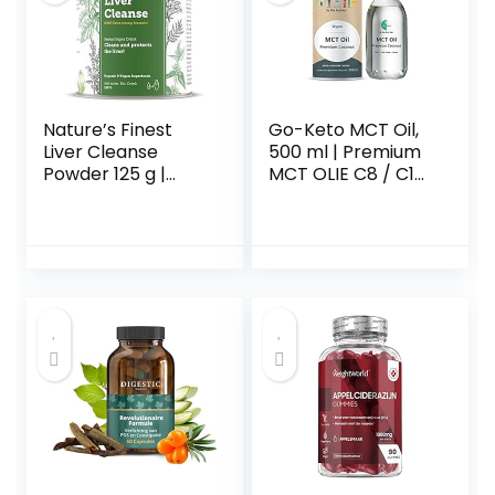
Nature’s Finest
Go-Keto MCT Oil,
Liver Cleanse
500 ml | Premium
Powder 125 g |
MCT OLIE C8 / C10,
Natuurlijk Mengsel
100% palmolievrije
van 4 Superfoods
kokosolie | perfect
voor het Reinigen
voor het keto-
van de Lever |
dieet | ideale keto
Geschikt voor
koffiemelk voor
Veganisten en
bulletproof koffie
Vegetariërs
of keto shake |
Paleo, vegan