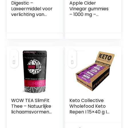
Digestic –
Apple Cider
Laxeermiddel voor
Vinegar gummies
verlichting van
– 1000 mg –
constipatie –
Ongefilterd en
Ontlasting
met de moeder –
Verzachter – 100%
90 vegan
Natuurlijke
appelciderazijn
Ingrediënten – 60
gummies – Verrijkt
Capsules – Dikke
met vitamine B6,
Darm Detox
B12, C, foliumzuur
Reiniging,
en rode biet –
Verlichting van
Gelatinevrij – Van
Winderigheid en
WeightWorld
Gas, Zacht
WOW TEA SlimFit
Keto Collective
Thee – Natuurlijke
Wholefood Keto
lichaamsvormend
Repen I 15×40 g I
e thee |
Choc Zeezout I 2,8
Snelwerkende
g Netto